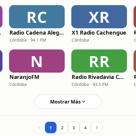
RC
XR
doba
Radio Cadena Alegria
X1 Radio Cachengue
Córdoba · 94.1 FM
Córdoba
N
RR
NaranjoFM
Radio Rivadavia Córdoba
Córdoba
Córdoba · 93.5 FM
Mostrar Más
1
2
3
4