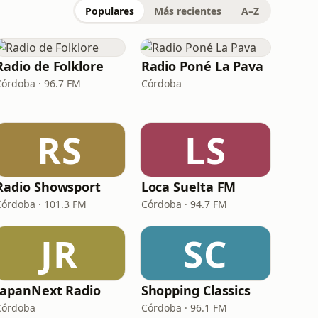
Populares
Más recientes
A–Z
Radio de Folklore
Radio Poné La Pava
Córdoba · 96.7 FM
Córdoba
RS
LS
Radio Showsport
Loca Suelta FM
Córdoba · 101.3 FM
Córdoba · 94.7 FM
JR
SC
JapanNext Radio
Shopping Classics
Córdoba
Córdoba · 96.1 FM