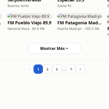
Buenos Aires
Santa Fe
u-Max
FM Pueblo Viejo 89.9
FM Patagonia Madryn
General Roca · 89.9 FM
Puerto Madryn · 105.5 FM
Mostrar Más
…
1
2
3
7