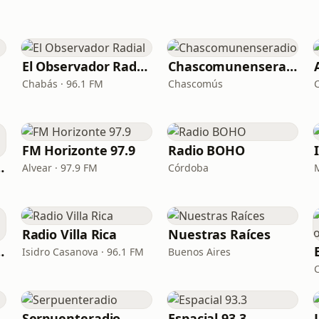
El Observador Radial
Chascomunenseradio
Chabás · 96.1 FM
Chascomús
FM Horizonte 97.9
Radio BOHO
 en Línea
Alvear · 97.9 FM
Córdoba
Radio Villa Rica
Nuestras Raíces
Y 89.1 Tucuman
Isidro Casanova · 96.1 FM
Buenos Aires
Serpuenteradio
Espacial 93.3