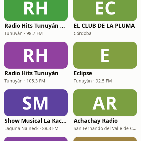
RH
EC
Radio Hits Tunuyán 98.7
EL CLUB DE LA PLUMA
Tunuyán · 98.7 FM
Córdoba
RH
E
Radio Hits Tunuyán
Eclipse
Tunuyán · 105.3 FM
Tunuyán · 92.5 FM
SM
AR
Show Musical La Kachaquera
Achachay Radio
Laguna Naineck · 88.3 FM
San Fernando del Valle de Catamarca