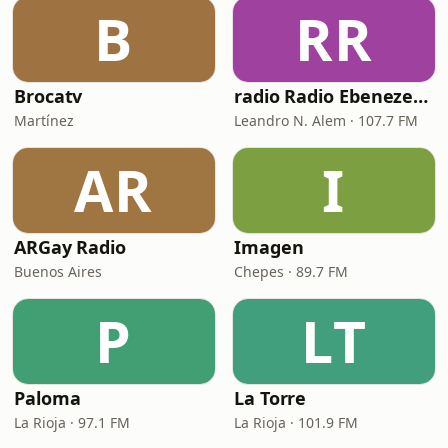
B
RR
Brocatv
radio Radio Ebenezer 107.7 fm
Martínez
Leandro N. Alem · 107.7 FM
AR
I
ARGay Radio
Imagen
Buenos Aires
Chepes · 89.7 FM
P
LT
Paloma
La Torre
La Rioja · 97.1 FM
La Rioja · 101.9 FM