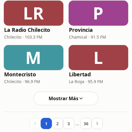
LR
P
La Radio Chilecito
Provincia
Chilecito · 103.3 FM
Chamical · 91.5 FM
M
L
Montecristo
Libertad
Chilecito · 96.9 FM
La Rioja · 95.9 FM
Mostrar Más
…
1
2
3
36