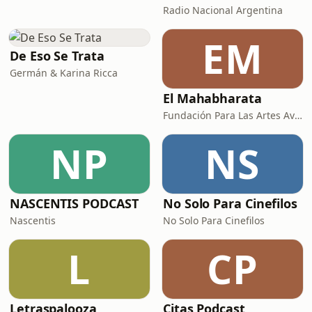
Radio Nacional Argentina
EM
De Eso Se Trata
Germán & Karina Ricca
El Mahabharata
Fundación Para Las Artes Avatar Meher Baba
NP
NS
NASCENTIS PODCAST
No Solo Para Cinefilos
Nascentis
No Solo Para Cinefilos
L
CP
Letraspalooza
Citas Podcast