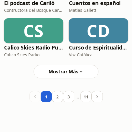
El podcast de Cariló
Cuentos en español
Contructora del Bosque Cariló
Matias Galletti
CS
CD
Calico Skies Radio Puro McCartney
Curso de Espiritualidad: De la Conversión a la Santidad
Calico Skies Radio
Voz Católica
Mostrar Más
…
1
2
3
11