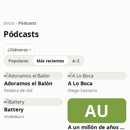
Inicio
Pódcasts
Pódcasts
Géneros
Populares
Más recientes
A–Z
Adoramos el Balón
A Lo Boca
Palabra de Gol
Diego Cessario
AU
Battery
shokokuro
A un millón de años luz: Rock argentino a través del universo