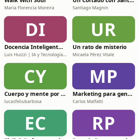
Walk With Soul
Un Cortado con Santi Magnin
Maria Florencia Moreira
Santiago Magnin
DI
UR
Docencia Inteligente | Herramientas IA para Docentes y Educación Moderna
Un rato de misterio
Luis Huizzi | IA y Tecnología Educativa
Micaela Pérez Vitale
CY
MP
Cuerpo y mente por el mundo
Marketing para gente como uno
lucasfeliubarbosa
Carlos Malfatti
EC
RP