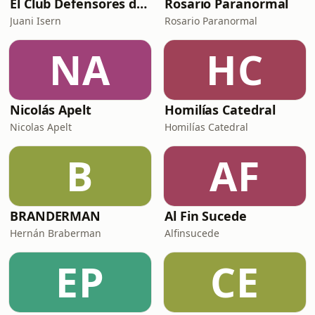
El Club Defensores del Podcast
Rosario Paranormal
Juani Isern
Rosario Paranormal
NA
HC
Nicolás Apelt
Homilías Catedral
Nicolas Apelt
Homilías Catedral
B
AF
BRANDERMAN
Al Fin Sucede
Hernán Braberman
Alfinsucede
EP
CE