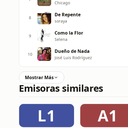
Chicago
De Repente
8
soraya
Como la Flor
9
Selena
Dueño de Nada
10
José Luis Rodríguez
Mostrar Más
Emisoras similares
L1
A1