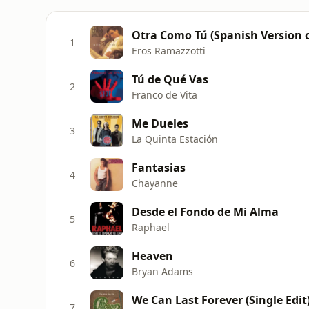
Otra Como Tú (Spanish Version o
1
Eros Ramazzotti
Tú de Qué Vas
2
Franco de Vita
Me Dueles
3
La Quinta Estación
Fantasias
4
Chayanne
Desde el Fondo de Mi Alma
5
Raphael
Heaven
6
Bryan Adams
We Can Last Forever (Single Edit
7