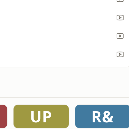
UP
R&