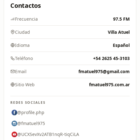
Contactos
Frecuencia
97.5 FM
Ciudad
Villa Atuel
Idioma
Español
Teléfono
+54 2625 45-3103
Email
fmatuel975@gmail.com
Sitio Web
fmatuel975.com.ar
REDES SOCIALES
@profile.php
@fmatuel975
@UCXSevXv2ATB1nqR-tiqCiLA