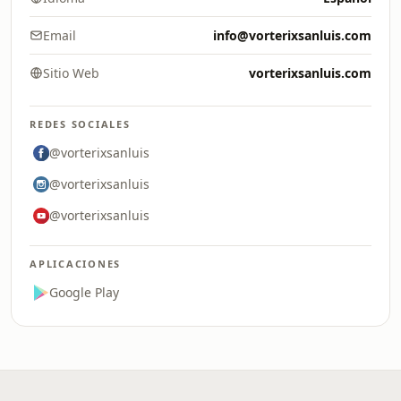
Email
info@vorterixsanluis.com
Sitio Web
vorterixsanluis.com
REDES SOCIALES
@vorterixsanluis
@vorterixsanluis
@vorterixsanluis
APLICACIONES
Google Play