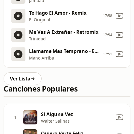
Jambao
Te Hago El Amor - Remix
17:58
El Original
Me Vas A Extrañar - Retromix
17:54
Trinidad
Llamame Mas Temprano - Emi Segura
17:51
Mano Arriba
Ver Lista
Canciones Populares
Si Alguna Vez
1
Walter Salinas
Quiero Verte Feliz