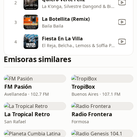
2
La K'onga, Silvestre Dangond & Big One
La Botellita (Remix)
3
Baila Baila
Fiesta En La Villa
4
El Reja, Belcha., Lemoss & Soffia Philo
Emisoras similares
FM Pasión
TropiBox
Avellaneda · 102.7 FM
Buenos Aires · 107.1 FM
La Tropical Retro
Radio Frontera
San Rafael
Formosa