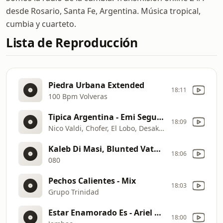
desde Rosario, Santa Fe, Argentina. Música tropical,
cumbia y cuarteto.
Lista de Reproducción
Piedra Urbana Extended
18:11
100 Bpm Volveras
Tipica Argentina - Emi Segura Cuarteto Edit
18:09
Nico Valdi, Chofer, El Lobo, Desakta2
Kaleb Di Masi, Blunted Vato, Whtegold - Chapa Rkt - Matias Carpe
18:06
080
Pechos Calientes - Mix
18:03
Grupo Trinidad
Estar Enamorado Es - Ariel Rmx
18:00