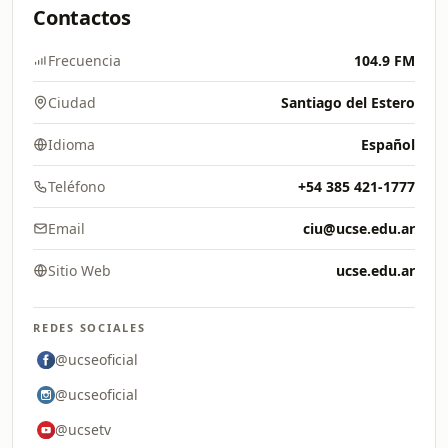
Contactos
Frecuencia
104.9 FM
Ciudad
Santiago del Estero
Idioma
Español
Teléfono
+54 385 421-1777
Email
ciu@ucse.edu.ar
Sitio Web
ucse.edu.ar
REDES SOCIALES
@ucseoficial
@ucseoficial
@ucsetv