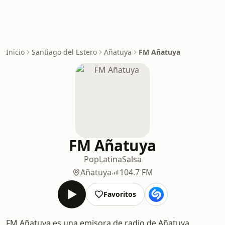
Inicio
Santiago del Estero
Añatuya
FM Añatuya
FM Añatuya
Pop
Latina
Salsa
Añatuya
104.7 FM
Favoritos
FM Añatuya es una emisora de radio de Añatuya,