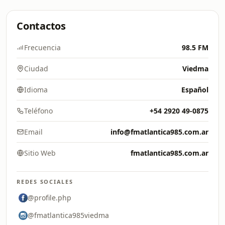
Contactos
Frecuencia
98.5 FM
Ciudad
Viedma
Idioma
Español
Teléfono
+54 2920 49-0875
Email
info@fmatlantica985.com.ar
Sitio Web
fmatlantica985.com.ar
REDES SOCIALES
@profile.php
@fmatlantica985viedma