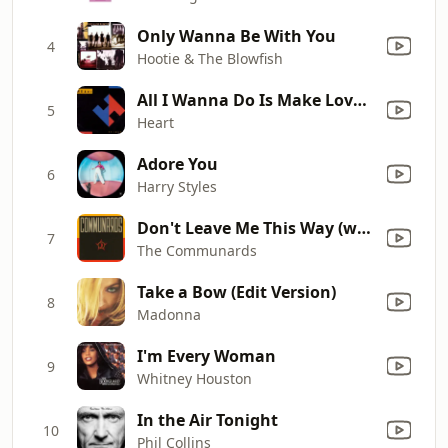
Only Wanna Be With You
4
Hootie & The Blowfish
All I Wanna Do Is Make Love to You
5
Heart
Adore You
6
Harry Styles
Don't Leave Me This Way (with Sarah Jane Morris) [feat. Sarah Jane Morris]
7
The Communards
Take a Bow (Edit Version)
8
Madonna
I'm Every Woman
9
Whitney Houston
In the Air Tonight
10
Phil Collins