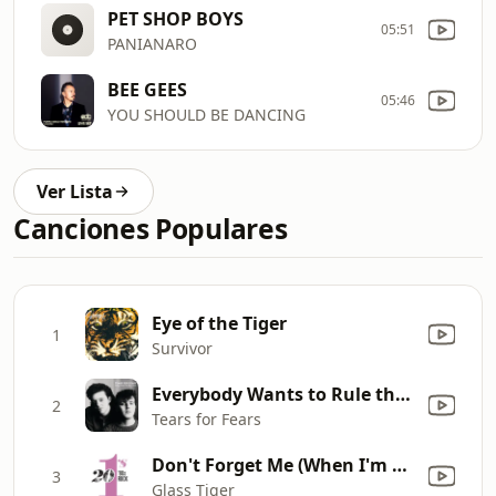
PET SHOP BOYS
05:51
PANIANARO
BEE GEES
05:46
YOU SHOULD BE DANCING
Ver Lista
Canciones Populares
Eye of the Tiger
1
Survivor
Everybody Wants to Rule the World
2
Tears for Fears
Don't Forget Me (When I'm Gone) [Single Mix]
3
Glass Tiger