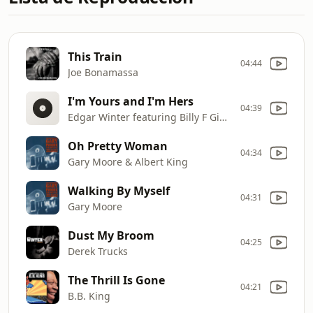
This Train
04:44
Joe Bonamassa
I'm Yours and I'm Hers
04:39
Edgar Winter featuring Billy F Gibbons and Derek Trucks
Oh Pretty Woman
04:34
Gary Moore & Albert King
Walking By Myself
04:31
Gary Moore
Dust My Broom
04:25
Derek Trucks
The Thrill Is Gone
04:21
B.B. King