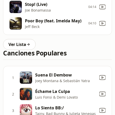
Stop! (Live)
04:14
Joe Bonamassa
Poor Boy (feat. Imelda May)
04:10
Jeff Beck
Ver Lista
Canciones Populares
Suena El Dembow
1
Joey Montana & Sebastián Yatra
Échame La Culpa
2
Luis Fonsi & Demi Lovato
Lo Siento BB:/
3
Tainy, Bad Bunny & Julieta Venegas