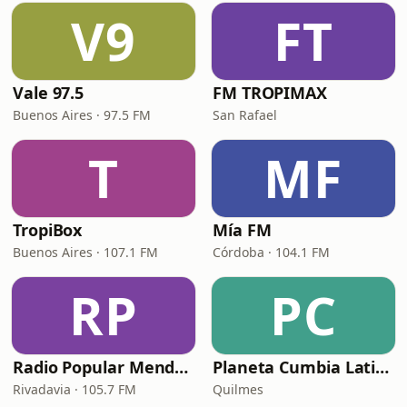
V9
FT
Vale 97.5
FM TROPIMAX
Buenos Aires · 97.5 FM
San Rafael
T
MF
TropiBox
Mía FM
Buenos Aires · 107.1 FM
Córdoba · 104.1 FM
RP
PC
Radio Popular Mendoza
Planeta Cumbia Latina
Rivadavia · 105.7 FM
Quilmes