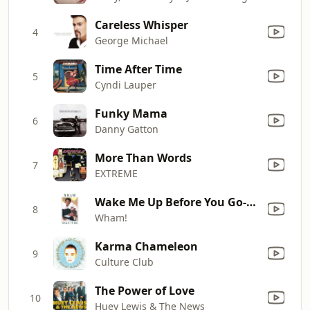
Careless Whisper
4
George Michael
Time After Time
5
Cyndi Lauper
Funky Mama
6
Danny Gatton
More Than Words
7
EXTREME
Wake Me Up Before You Go-Go
8
Wham!
Karma Chameleon
9
Culture Club
The Power of Love
10
Huey Lewis & The News