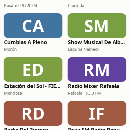
Rosario · 97.9 FM
Clorinda
CA
SM
Cumbias A Pleno
Show Musical De Alberto Beto Sánchez
Morón
Laguna Naineck
ED
RM
Estación del Sol - FIESTA
Radio Mixer Rafaela
Mendoza
Rafaela · 93.3 FM
RD
IF
Radio Del Tropico
Ibiza FM Radio Reguetón