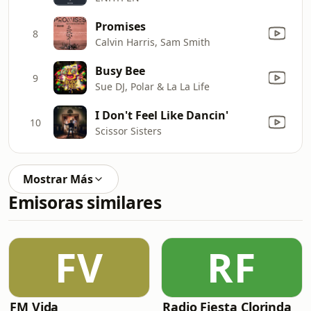
Promises
8
Calvin Harris, Sam Smith
Busy Bee
9
Sue DJ, Polar & La La Life
I Don't Feel Like Dancin'
10
Scissor Sisters
Mostrar Más
Emisoras similares
FV
RF
FM Vida
Radio Fiesta Clorinda