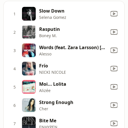
Slow Down
1
Selena Gomez
Rasputin
2
Boney M.
Words (feat. Zara Larsson) [Alesso VIP Mix]
3
Alesso
Frío
4
NICKI NICOLE
Moi... Lolita
5
Alizée
Strong Enough
6
Cher
Bite Me
7
ENHYPEN