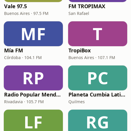
Vale 97.5
FM TROPIMAX
Buenos Aires · 97.5 FM
San Rafael
MF
T
Mía FM
TropiBox
Córdoba · 104.1 FM
Buenos Aires · 107.1 FM
RP
PC
Radio Popular Mendoza
Planeta Cumbia Latina
Rivadavia · 105.7 FM
Quilmes
LF
RG