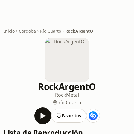
Inicio
Córdoba
Río Cuarto
RockArgentO
RockArgentO
Rock
Metal
Río Cuarto
Favoritos
Lista de Reproducción