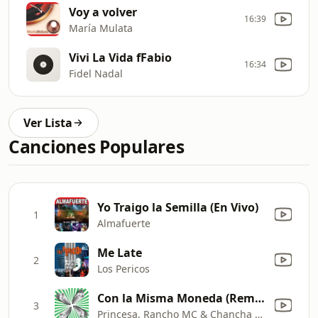
Voy a volver
16:39
María Mulata
Vivi La Vida fFabio
16:34
Fidel Nadal
Ver Lista
Canciones Populares
Yo Traigo la Semilla (En Vivo)
1
Almafuerte
Me Late
2
Los Pericos
Con la Misma Moneda (Remix)
3
Princesa, Rancho MC & Chancha Vía Circuito