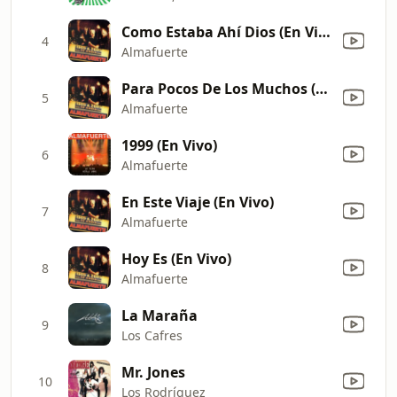
Como Estaba Ahí Dios (En Vivo)
4
Almafuerte
Para Pocos De Los Muchos (En Vivo)
5
Almafuerte
1999 (En Vivo)
6
Almafuerte
En Este Viaje (En Vivo)
7
Almafuerte
Hoy Es (En Vivo)
8
Almafuerte
La Maraña
9
Los Cafres
Mr. Jones
10
Los Rodríguez