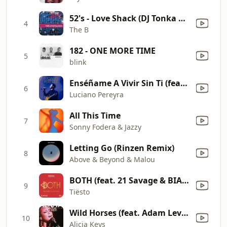
52's - Love Shack (DJ Tonka Mix / Radio Edit)
4
The B
182 - ONE MORE TIME
5
blink
Enséñame A Vivir Sin Ti (feat. Paty Cantú) [En Vivo]
6
Luciano Pereyra
All This Time
7
Sonny Fodera & Jazzy
Letting Go (Rinzen Remix)
8
Above & Beyond & Malou
BOTH (feat. 21 Savage & BIA) [MK & Sonny Fodera Remix]
9
Tiësto
Wild Horses (feat. Adam Levine) [Unplugged Live at the Brooklyn Academy of Music, Brooklyn, NY - July 2005]
10
Alicia Keys