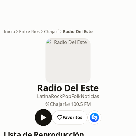
Inicio
Entre Ríos
Chajarí
Radio Del Este
Radio Del Este
Latina
Rock
Pop
Folk
Noticias
Chajarí
100.5 FM
Favoritos
Lista de Reproducción