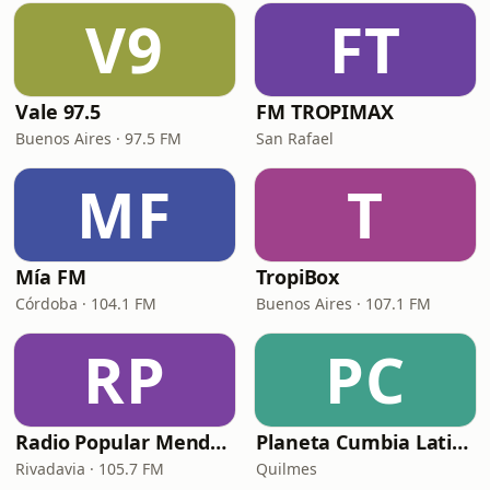
V9
FT
Vale 97.5
FM TROPIMAX
Buenos Aires · 97.5 FM
San Rafael
MF
T
Mía FM
TropiBox
Córdoba · 104.1 FM
Buenos Aires · 107.1 FM
RP
PC
Radio Popular Mendoza
Planeta Cumbia Latina
Rivadavia · 105.7 FM
Quilmes