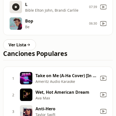
L
07:39
Bible Elton John, Brandi Carlile
Bop
06:30
Be
Ver Lista
Canciones Populares
Take on Me (A-Ha Cover) [In the Style of A1] [Karaoke Version]
1
Ameritz Audio Karaoke
Wet, Hot American Dream
2
Ava Max
Anti-Hero
3
Taylor Swift