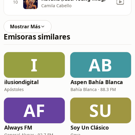
10
Camila Cabello
Mostrar Más
Emisoras similares
I
AB
ilusiondigital
Aspen Bahía Blanca
Apóstoles
Bahía Blanca · 88.3 FM
AF
SU
Always FM
Soy Un Clásico
General Alvear · 92.7 FM
Goya