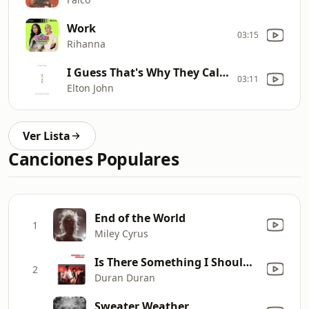
Work
03:15
Rihanna
I Guess That's Why They Call It The Blues
03:11
Elton John
Ver Lista
Canciones Populares
End of the World
1
Miley Cyrus
Is There Something I Should Know?
2
Duran Duran
Sweater Weather