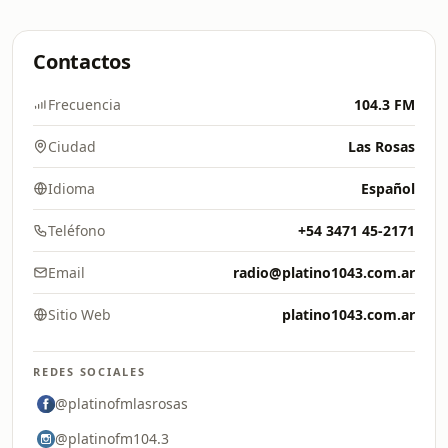
Contactos
Frecuencia
104.3 FM
Ciudad
Las Rosas
Idioma
Español
Teléfono
+54 3471 45-2171
Email
radio@platino1043.com.ar
Sitio Web
platino1043.com.ar
REDES SOCIALES
@platinofmlasrosas
@platinofm104.3