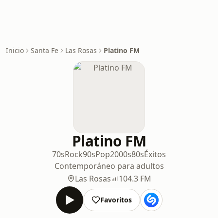
Inicio
Santa Fe
Las Rosas
Platino FM
Platino FM
70s
Rock
90s
Pop
2000s
80s
Éxitos
Contemporáneo para adultos
Las Rosas
104.3 FM
Favoritos