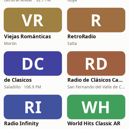
VR
R
Viejas Románticas
RetroRadio
Morón
Salta
DC
RD
de Clasicos
Radio de Clásicos Catamarca
Saladillo · 106.9 FM
San Fernando del Valle de Catamarca · 93.5 FM
RI
WH
Radio Infinity
World Hits Classic AR