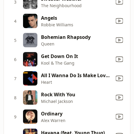
3
The Neighbourhood
Angels
4
Robbie Williams
Bohemian Rhapsody
5
Queen
Get Down On It
6
Kool & The Gang
All I Wanna Do Is Make Love to You
7
Heart
Rock With You
8
Michael Jackson
Ordinary
9
Alex Warren
Havana (feat. Young Thug)