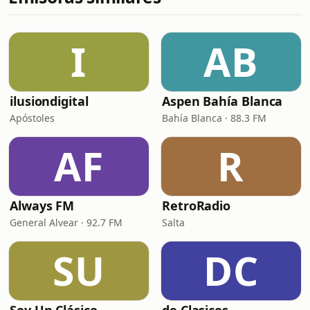
I
AB
ilusiondigital
Aspen Bahía Blanca
Apóstoles
Bahía Blanca · 88.3 FM
AF
R
Always FM
RetroRadio
General Alvear · 92.7 FM
Salta
SU
DC