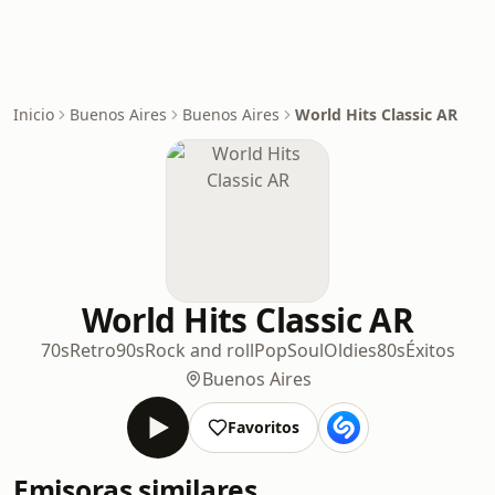
Inicio
Buenos Aires
Buenos Aires
World Hits Classic AR
World Hits Classic AR
70s
Retro
90s
Rock and roll
Pop
Soul
Oldies
80s
Éxitos
Buenos Aires
Favoritos
Emisoras similares