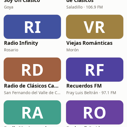
Soy Un Clásico
de Clasicos
Goya
Saladillo · 106.9 FM
RI
VR
Radio Infinity
Viejas Románticas
Rosario
Morón
RD
RF
Radio de Clásicos Catamarca
Recuerdos FM
San Fernando del Valle de Catamarca · 93.5 FM
Fray Luis Beltrán · 97.1 FM
RA
RO