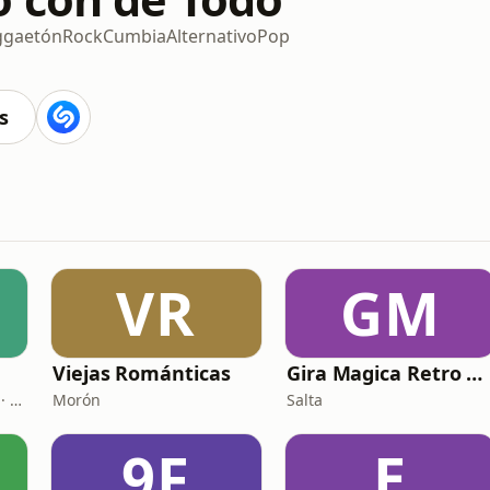
ggaetón
Rock
Cumbia
Alternativo
Pop
s
VR
GM
Viejas Románticas
Gira Magica Retro Beat
San Miguel de Tucumán · 95.1 FM
Morón
Salta
9F
E