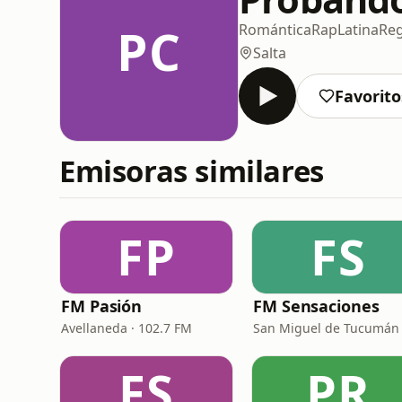
PC
Romántica
Rap
Latina
Re
Salta
Favorito
Emisoras similares
FP
FS
FM Pasión
FM Sensaciones
Avellaneda · 102.7 FM
FS
PR