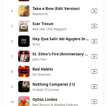
Take a Bow (Edit Version)
4
Madonna
Scar Tissue
5
Red Hot Chili Peppers
Hay Que Salir del Agujero Interior (En Vivo)
6
Virus
St. Elmo's Fire (Anniversary Edition)
7
John Parr
Bad Habits
8
Ed Sheeran
Nothing Compares 2 U
9
Sinéad O'Connor
Ojitos Lindos
10
Bad Bunny & Bomba Estéreo