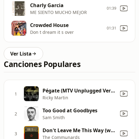
Charly Garcia
01:39
ME SIENTO MUCHO MEJOR
Crowded House
01:31
Don t dream it s over
Ver Lista
Canciones Populares
Pégate (MTV Unplugged Version) [Radio Edit] [MTV Unplugged Version]
1
Ricky Martin
Too Good at Goodbyes
2
Sam Smith
Don't Leave Me This Way (with Sarah Jane Morris) [feat. Sarah Jane Morris]
3
The Communards