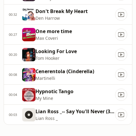
Don't Break My Heart
00:32
Den Harrow
One more time
00:27
Max Coveri
Looking For Love
00:20
Tom Hooker
Cenerentola (Cinderella)
00:08
Martinelli
Hypnotic Tango
00:04
My Mine
Lian Ross _-- Say You'll Never (320 kbps)
00:03
Lian Ross _