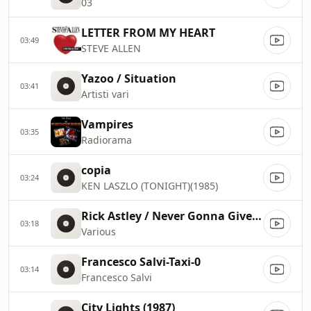
03
LETTER FROM MY HEART
03:49
STEVE ALLEN
Yazoo / Situation
03:41
Artisti vari
Vampires
03:35
Radiorama
copia
03:24
KEN LASZLO (TONIGHT)(1985)
Rick Astley / Never Gonna Give You Up
03:18
Various
Francesco Salvi-Taxi-0
03:14
Francesco Salvi
City Lights (1987)