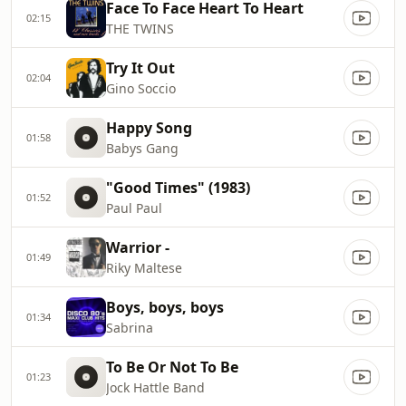
Face To Face Heart To Heart
02:15
THE TWINS
Try It Out
02:04
Gino Soccio
Happy Song
01:58
Babys Gang
"Good Times" (1983)
01:52
Paul Paul
Warrior -
01:49
Riky Maltese
Boys, boys, boys
01:34
Sabrina
To Be Or Not To Be
01:23
Jock Hattle Band