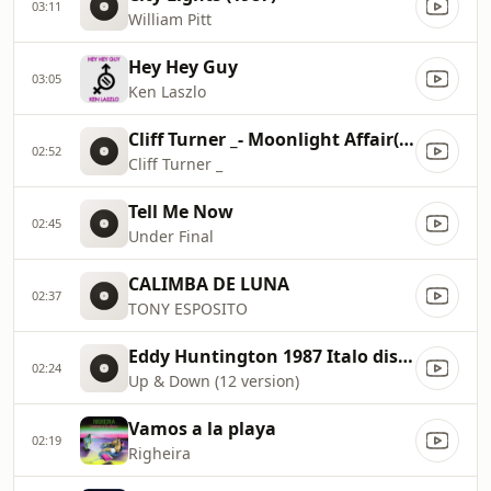
03:11
William Pitt
Hey Hey Guy
03:05
Ken Laszlo
Cliff Turner _- Moonlight Affair(1986)
02:52
Cliff Turner _
Tell Me Now
02:45
Under Final
CALIMBA DE LUNA
02:37
TONY ESPOSITO
Eddy Huntington 1987 Italo disco
02:24
Up & Down (12 version)
Vamos a la playa
02:19
Righeira