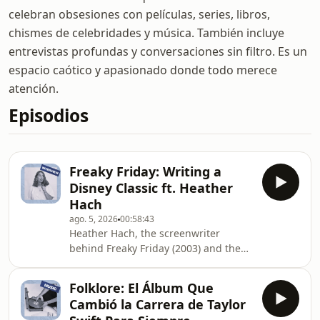
celebran obsesiones con películas, series, libros,
chismes de celebridades y música. También incluye
entrevistas profundas y conversaciones sin filtro. Es un
espacio caótico y apasionado donde todo merece
atención.
Episodios
Freaky Friday: Writing a
Disney Classic ft. Heather
Hach
ago. 5, 2026
00:58:43
Heather Hach, the screenwriter
behind Freaky Friday (2003) and the
book writer of Legally Blonde: The
Musical, joins the podcast to talk
Folklore: El Álbum Que
about obsession, screenwriting, and
Cambió la Carrera de Taylor
the movies that shaped her life. We