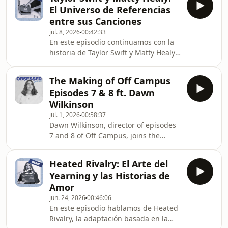
one of the most iconic teen movies of
puede se
El Universo de Referencias
the 2000s. We talk about how the
entre sus Canciones
script almost never got made, the
jul. 8, 2026
00:42:33
five-year journey from first draft to
En este episodio continuamos con la
production, Hilary Duff&#39;s role in
historia de Taylor Swift y Matty Healy,
bringing the project to life, and what
pero esta vez a través de las
changed during the rewrite
referencias entre sus canciones. Nos
process.Lei
The Making of Off Campus
metemos de lleno en los lyric
Episodes 7 & 8 ft. Dawn
parallels, las respuestas musicales y
Wilkinson
las conexiones que muchos fans
jul. 1, 2026
00:58:37
encontraron entre los discos de Taylor
Dawn Wilkinson, director of episodes
Swift y The 1975. Exploramos cómo
7 and 8 of Off Campus, joins the
ambas discografías parecen dialogar
podcast to break down how she
entre sí a lo largo de más de una
brought the emotional season finale
década y analiz
Heated Rivalry: El Arte del
to life. We talk about the creative
Yearning y las Historias de
decisions behind some of the
Amor
show&#39;s biggest moments—from
jun. 24, 2026
00:46:06
Hannah and Garrett&#39;s
En este episodio hablamos de Heated
heartbreaking breakup to
Rivalry, la adaptación basada en la
Hannah&#39;s conversation with her