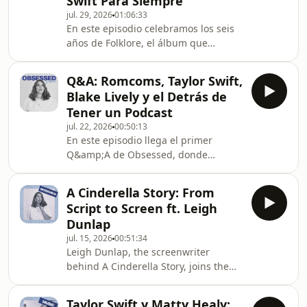
Swift Para Siempre
talk about how she went from
jul. 29, 2026
01:06:33
journalism and improv comedy in
En este episodio celebramos los seis
Denver to winning the Disney
años de Folklore, el álbum que
Fellowship, the script she wrote about
cambió para siempre la carrera de
her own divorce that changed
Taylor Swift y que, para mí, sigue
everything, and how producer Andr
Q&A: Romcoms, Taylor Swift,
siendo su mejor trabajo hasta el día
Blake Lively y el Detrás de
de hoy.Hablamos de cómo un disco
Tener un Podcast
sorpresa lanzado en plena pandemia
jul. 22, 2026
00:50:13
redefinió la forma en la que el mundo
En este episodio llega el primer
veía a Taylor como compositora, por
Q&amp;A de Obsessed, donde
qué Long Pond Studio Sessions sigue
respondo algunas de las preguntas
siendo una de las mejores cosas que
que más me dejaron en Instagram
hizo y cómo
A Cinderella Story: From
sobre cine, series, música, pop
Script to Screen ft. Leigh
culture y también sobre el
Dunlap
podcast.Hablamos de mis comedias
jul. 15, 2026
00:51:34
románticas favoritas y las que
Leigh Dunlap, the screenwriter
siempre recomiendo, películas
behind A Cinderella Story, joins the
políticas que vale la pena ver, el único
podcast to celebrate the beloved 2004
álbum que escucharía por el resto de
rom-com and reveal the story behind
mi vida y si realmente creo que se
Taylor Swift y Matty Healy: