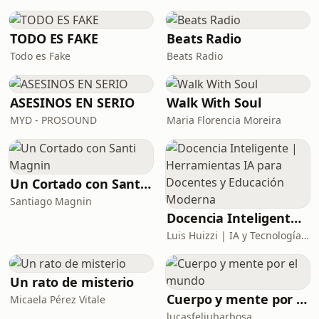
Gossip Girl, y por qué esta serie
entendió perfecto lo que queremos
ver. También hablamos del
TODO ES FAKE
Beats Radio
soundtrack, el female gaze, la
Todo es Fake
Beats Radio
ASESINOS EN SERIO
Walk With Soul
MYD - PROSOUND
Maria Florencia Moreira
Un Cortado con Santi Magnin
Santiago Magnin
Docencia Inteligente | Herramientas IA para Docentes y Educación Moderna
Luis Huizzi | IA y Tecnología Educativa
Un rato de misterio
Cuerpo y mente por el mundo
Micaela Pérez Vitale
lucasfeliubarbosa