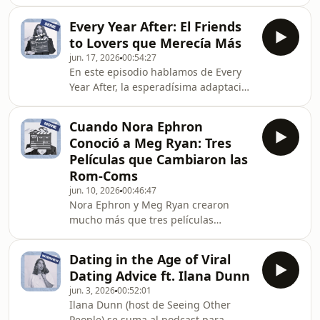
novela de Rachel Reid que se
mom, the iconic locker room scene,
convirtió en uno de los romances más
the showcase performance, and that
Every Year After: El Friends
comentados del año. Analizamos por
unforgettabl
to Lovers que Merecía Más
qué la serie funcionó tan bien, cómo
jun. 17, 2026
00:54:27
logró conquistar a audiencias dentro
En este episodio hablamos de Every
y fuera del fandom del libro y qué la
Year After, la esperadísima adaptación
diferencia de otras adaptaciones
de Every Summer After de Carley
románticas recientes.También
Fortune, y de por qué verla fue una
hablamos de la importancia de la
Cuando Nora Ephron
experiencia tan emocionante como
química entre los pr
Conoció a Meg Ryan: Tres
frustrante. Analizamos qué funciona
Películas que Cambiaron las
de la serie —la música, la química
Rom-Coms
entre algunos personajes, el peso de
jun. 10, 2026
00:46:47
la culpa y la nostalgia de los veranos
Nora Ephron y Meg Ryan crearon
en Barry&#39;s Bay— y qué
mucho más que tres películas
decisiones de adaptación cambiaron
icónicas. En este episodio hablamos
por completo el c
de When Harry Met Sally, Sleepless in
Dating in the Age of Viral
Seattle y You&#39;ve Got Mail, la
Dating Advice ft. Ilana Dunn
trilogía que redefinió las comedias
jun. 3, 2026
00:52:01
románticas y cambió para siempre la
Ilana Dunn (host de Seeing Other
forma en que entendemos el amor en
People) se suma al podcast para