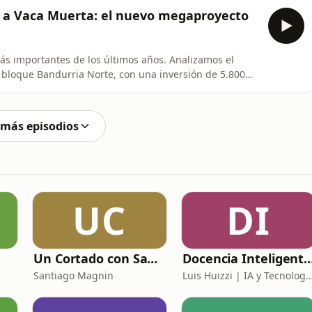
rocediendo, afectando al empleo y al consumo. Además,
s a Vaca Muerta: el nuevo megaproyecto
s importantes de los últimos años. Analizamos el
l bloque Bandurria Norte, con una inversión de 5.800
ación de 332 nuevos pozos y una fuerte expansión de la
s, repasamos el rol de Miguel Galuccio, fundador de
 más episodios
UC
DI
Un Cortado con Santi Magnin
Docencia Inteligente | Herramientas IA para Docentes y E
Santiago Magnin
Luis Huizzi | IA y Tecnología E