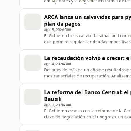
embajadores y la degradación formal de las
implica esta decisión para el comercio bilate
estratégico de la industria argentina y cuá
ARCA lanza un salvavidas para p
desde el Mercosur hasta la in
plan de pagos
ago. 5, 2026
300
El Gobierno busca aliviar la situación fina
que permite regularizar deudas impositivas
quiénes pueden adherirse, las condiciones
las tasas de financiación, los anticipos ex
La recaudación volvió a crecer: e
repasamos los anuncios
ago. 4, 2026
300
Después de más de un año de resultados de
mostrar señales de recuperación. Analizamos
representa una buena noticia para el Gobie
y cuáles continúan en caída. Además, repas
La reforma del Banco Central: el 
actividad económica y el empl
Bausili
ago. 3, 2026
300
El Gobierno avanza con la reforma de la Ca
clave de negociación en el Congreso. En est
políticos y económicos del proyecto, el rol 
Bausili y por qué podría convertirse en el 