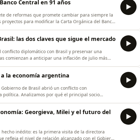
 Banco Central en 91 años
uete de reformas que promete cambiar para siempre la
s proyectos para modificar la Carta Orgánica del Banco
o, blindar la independencia de la autoridad monetaria y
demás, repasamos las iniciativas de "grillete fiscal",
Brasil: las dos claves que sigue el mercado
conflicto diplomático con Brasil y preservar una
ras comienzan a anticipar una inflación de julio más
nsión entre ambos países, la importancia del acuerdo
imaciones del IPC, con alimentos que ya acumulan una
 a la economía argentina
l Gobierno de Brasil abrió un conflicto con
política. Analizamos por qué el principal socio
ndustria, el sector automotor y el futuro energético de
intercambio bilateral y los riesgos que una escalada
onomía: Georgieva, Milei y el futuro del
hecho inédito: es la primera visita de la directora
e refleja el nivel de relación alcanzado con el Gobierno