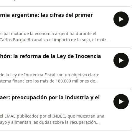
etrás de las reuniones con el Presidente, Luis Caputo y
 la Carta Orgánica del BCRA, los puntos de acuerdo y de
omía argentina: las cifras del primer
cipal motor de la economía argentina durante el
Carlos Burgueño analiza el impacto de la soja, el maíz,
roducción, las exportaciones y el ingreso de divisas.
n la Sociedad Rural y explica por qué el Gobierno
chón: la reforma de la Ley de Inocencia
 la Ley de Inocencia Fiscal con un objetivo claro:
istema financiero los más de 180.000 millones de
s. Analizamos los cambios impulsados por Luis Caputo,
ales y la ampliación de los contribuyentes que podrán
aer: preocupación por la industria y el
 del EMAE publicados por el INDEC, que muestran una
ayo y alimentan las dudas sobre la recuperación.
 agro mantienen un buen desempeño, la industria