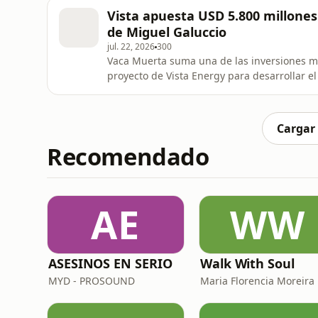
manufacturera y el comercio continúan ret
Vista apuesta USD 5.800 millone
repasa la respuesta del vicemini
de Miguel Galuccio
jul. 22, 2026
300
Vaca Muerta suma una de las inversiones má
proyecto de Vista Energy para desarrollar e
millones de dólares bajo el RIGI, la perfor
infraestructura petrolera y gasífera. Ademá
Vista y uno de los p
Cargar
Recomendado
AE
WW
ASESINOS EN SERIO
Walk With Soul
MYD - PROSOUND
Maria Florencia Moreira