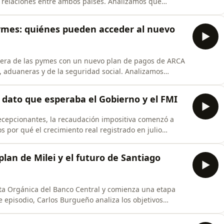
 relaciones entre ambos países. Analizamos qué
ral, por qué Brasil sigue siendo el principal socio
les son los proyectos que podrían quedar en suspenso,
ymes: quiénes pueden acceder al nuevo
nciera de las pymes con un nuevo plan de pagos de ARCA
, aduaneras y de la seguridad social. Analizamos
 para monotributistas, pequeñas y medianas empresas,
igidos y qué obligaciones quedan excluidas. Además,
l dato que esperaba el Gobierno y el FMI
cepcionantes, la recaudación impositiva comenzó a
 por qué el crecimiento real registrado en julio
rno y para el FMI, qué impuestos impulsaron la mejora
amos qué revelan estos datos sobre el consumo, la
plan de Milei y el futuro de Santiago
rta Orgánica del Banco Central y comienza una etapa
e episodio, Carlos Burgueño analiza los objetivos
que Javier Milei y Luis Caputo imaginan para Santiago
primer presidente de una nueva etapa del BCRA.