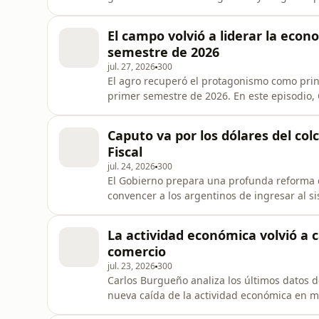
de Javier Milei. Analizamos qué se discute d
el Banco Central, el proyecto para reformar
El campo volvió a liderar la econ
tens
semestre de 2026
jul. 27, 2026
300
El agro recuperó el protagonismo como prin
primer semestre de 2026. En este episodio, 
el trigo, el girasol y la carne vacuna en la p
Además, repasa el discurso de Javier Milei e
Caputo va por los dólares del col
considera al camp
Fiscal
jul. 24, 2026
300
El Gobierno prepara una profunda reforma de
convencer a los argentinos de ingresar al s
dólares que permanecen fuera de los banco
desde la eliminación de los topes patrimoni
La actividad económica volvió a c
adherir al régimen, ha
comercio
jul. 23, 2026
300
Carlos Burgueño analiza los últimos datos
nueva caída de la actividad económica en m
Mientras sectores como energía, minería y