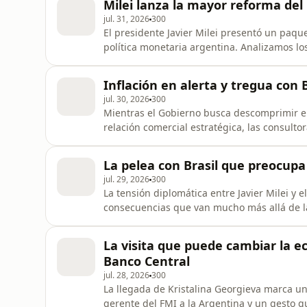
Milei lanza la mayor reforma del
Además, repasa la histori
jul. 31, 2026
300
El presidente Javier Milei presentó un paq
política monetaria argentina. Analizamos lo
Central, prohibir el financiamiento al Estad
eliminar mecanismos históricos de emisión. A
Inflación en alerta y tregua con 
que impe
jul. 30, 2026
300
Mientras el Gobierno busca descomprimir el 
relación comercial estratégica, las consulto
desafiante. Analizamos las señales de diste
Mercosur-Unión Europea y las primeras est
La pelea con Brasil que preocupa
suba superior al 2% e
jul. 29, 2026
300
La tensión diplomática entre Javier Milei y e
consecuencias que van mucho más allá de la 
comercial de la Argentina es clave para la i
Vaca Muerta, además de repasar el peso del 
La visita que puede cambiar la ec
del conflicto podría gen
Banco Central
jul. 28, 2026
300
La llegada de Kristalina Georgieva marca un 
gerente del FMI a la Argentina y un gesto qu