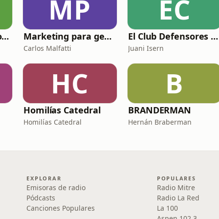
MP
EC
Cuerpo y mente por el mundo
Marketing para gente como uno
El Club Defensores del Podcast
Carlos Malfatti
Juani Isern
HC
B
Homilías Catedral
BRANDERMAN
Homilías Catedral
Hernán Braberman
EXPLORAR
POPULARES
Emisoras de radio
Radio Mitre
Pódcasts
Radio La Red
Canciones Populares
La 100
Aspen 102.3