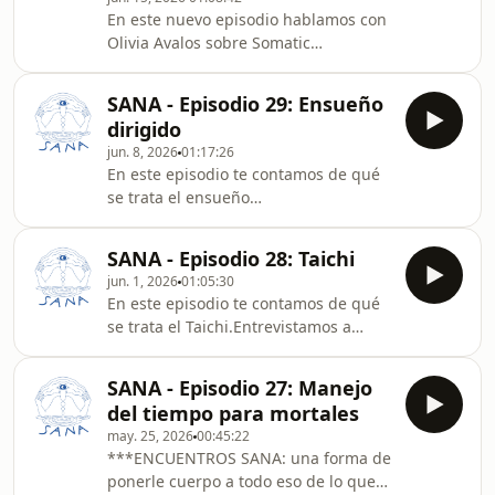
interesa. Ojalá les guste!.Sana es un
En este nuevo episodio hablamos con
podcast que busca acercar
Olivia Avalos sobre Somatic
información sobre diferentes
Experiencing®.Olivia Avalos es
herramientas que nos ayudan a
terapeuta somática y trabaja desde el
sanar. Proponemos pensar la salud
SANA - Episodio 29: Ensueño
enfoque de Somatic Experiencing®,
como un proceso de transformación y
dirigido
acompañando a mujeres a desarrollar
des
jun. 8, 2026
01:17:26
una relación más segura con su
En este episodio te contamos de qué
cuerpo y su sistema nervioso..Sana es
se trata el ensueño
un podcast que busca acercar
dirigido.Charlamos con Lucia Lenza.
información sobre diferentes
Lucía es astróloga, integra el grupo
herramientas que nos ayudan a
SANA - Episodio 28: Taichi
de investigación y es parte del equipo
sanar. Proponemos pensar la salud
jun. 1, 2026
01:05:30
docente de Casa XI Escuela de
como u
En este episodio te contamos de qué
Astrología. Allí co-coordina el espacio
se trata el Taichi.Entrevistamos a
de Posgrado de Ensueño
Myriam Cohen , ella es abogada,
Dirigido..Sana es un podcast que
mediadora y orientadora familiar,
busca acercar información sobre
SANA - Episodio 27: Manejo
practica Taichi hace 30 años y
diferentes herramientas que nos
del tiempo para mortales
acompaña procesos de mujeres
ayudan a sanar. Proponemos pensar
may. 25, 2026
00:45:22
también desde esta práctica oriental.
la salud
***ENCUENTROS SANA: una forma de
Tiene @casalinda.retiros un espacio
ponerle cuerpo a todo eso de lo que
hermoso para retiros y actividades en