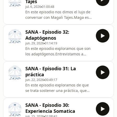
Tajes
comparten talleres, laboratorios y
jul. 6, 2026
01:00:48
mentorías donde se trenzan practicas
En este episodio nos dimos el lujo de
de arte, espiritualidad y vida
conversar con Magali Tajes.Maga es
cotidiana..Sana es un podcast que
psicóloga (UBA), humorista, escritora,
busca acercar información sobre
estudió Método Alexander y también
diferentes herramientas que nos
SANA - Episodio 32:
hizo la formación en Constelaciones
ayudan a sanar. Proponemos pensar l
Adaptógenos
Familiares, y tiene un recorrido muy
jun. 29, 2026
01:14:19
informado por la transformación
En este episodio exploramos que son
personal. Fue una charla hermosa,
los adaptógenos.Entrevistamos a
que disfrutamos muchísimo,
Diego e Irina. Ellos son los creadores
esperamos que ustedes también lo
de Interser, una comunidad de salud
disfruten!.Sana es un podcast que
SANA - Episodio 31: La
integral que reúne conocimiento,
busca acercar inform
práctica
profesionales y herramientas
jun. 22, 2026
00:49:17
naturales para acompañar procesos
En este episodio exploramos de que
de bienestar de manera
se trata sostener una práctica, que
consciente.Su línea de suplementos
prácticas tenemos nosotras, y qué
naturales está desarrollada a partir
impacto tiene eso en nuestras
de adaptógenos, hongos funcionales
SANA - Episodio 30:
vidas.Sentimos que este es un
y plantas medicinales cuidadosa
Experiencia Somatica
episodio transversal a toda lo que nos
jun. 15, 2026
01:08:42