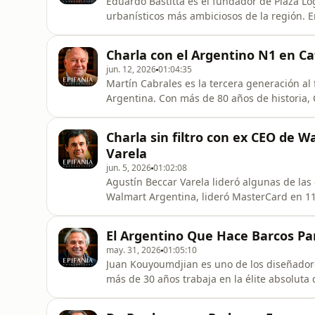
Eduardo Bastitta es el fundador de Plaza Log
urbanísticos más ambiciosos de la región. 
audaz en una compañía que gestiona cerca 
logística y factura más de 100 millones de 
Charla con el Argentino N1 en Ca
activos reales de largo p
jun. 12, 2026
01:04:35
Martín Cabrales es la tercera generación a
Argentina. Con más de 80 años de historia,
nacido en Mar del Plata a convertirse en el
habitual: sigue siendo una empresa familiar
Charla sin filtro con ex CEO de 
👉 Si querés hacer un ca
Varela
jun. 5, 2026
01:02:08
Agustín Beccar Varela lideró algunas de la
Walmart Argentina, lideró MasterCard en 11
atravesando cinco industrias distintas, si
crecimiento y liderazgo. En esta conversaci
El Argentino Que Hace Barcos Pa
desde el inesperado momento en
may. 31, 2026
01:05:10
Juan Kouyoumdjian es uno de los diseñado
más de 30 años trabaja en la élite absoluta
olímpicos, ganó vueltas al mundo, participó
personas más poderosas del planeta, desde e