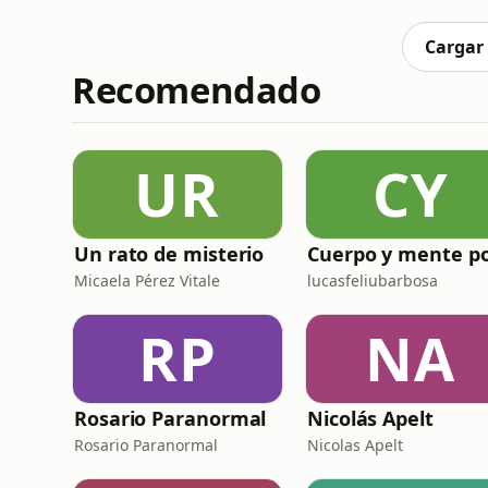
su carrera está marcada por una combinació
querés hacer un cambio
Cargar
Recomendado
UR
CY
Un rato de misterio
Micaela Pérez Vitale
lucasfeliubarbosa
RP
NA
Rosario Paranormal
Nicolás Apelt
Rosario Paranormal
Nicolas Apelt