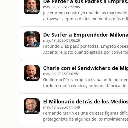
De Perder a sus Padres a Empresa
Oracle y uno de los hombr
may. 31, 2026
00:55:05
Javier Amin construyó una de las marcas d
atravesar algunos de los momentos más difíc
vio desaparecer el emprendimiento que hab
de cero junto a su familia en otro país. Lo q
De Surfer a Emprendedor Millona
visión empresari
may. 18, 2026
01:06:29
Facundo Díaz pasó por todas. Empezó obsesi
Accenture justo cuando estaba por convertirs
Río de la Plata en paddle surf, creó videoju
Sony y Coldplay… y terminó construyendo u
Charla con el Sandwichero de Mi
hacer un cambio hac
may. 18, 2026
01:07:51
Guillermo Pérez empezó trabajando por ne
tarde terminó construyendo una fábrica de
semana, emplea a decenas de personas y se 
Buenos Aires. 👉 Si querés hacer un cambio
El Millonario detrás de los Medi
https://tinyurl.com/EpifaniaxGhostWriterA
may. 18, 2026
01:17:49
Fernando Marín es una de esas figuras difíci
protagonista de algunos de los movimientos
revolucionar la televisión con formatos iné