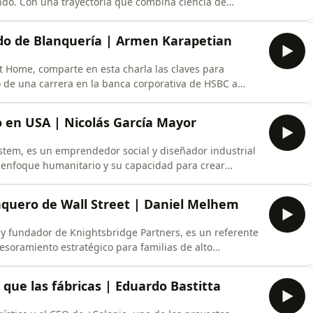
do. Con una trayectoria que combina ciencia de
ica cómo su empresa utiliza inteligencia artificial y
al, enfrentando los desafíos de escalar una empresa en
do de Blanquería | Armen Karapetian
 Home, comparte en esta charla las claves para
 de una carrera en la banca corporativa de HSBC a
Con una visión basada en la economía real y la calidad
una PyME en una marca referente mediante la
io en USA | Nicolás García Mayor
tem, es un emprendedor social y diseñador industrial
enfoque humanitario y su capacidad para crear
s. A lo largo de su trayectoria, ha desarrollado
 C-Max, diseñado para brindar refugio digno a personas
nquero de Wall Street | Daniel Melhem
y fundador de Knightsbridge Partners, es un referente
sesoramiento estratégico para familias de alto
 en firmas como Lehman Brothers y Morgan Stanley,
técnica con una visión emprendedora disruptiva,
que las fábricas | Eduardo Bastitta