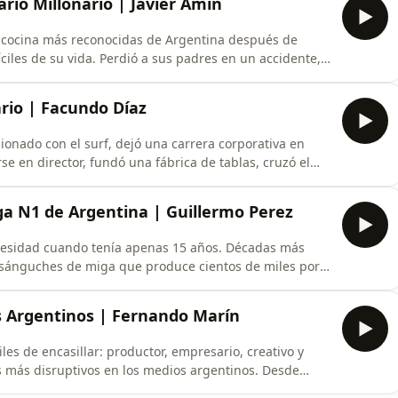
rio Millonario | Javier Amin
e cocina más reconocidas de Argentina después de
iles de su vida. Perdió a sus padres en un accidente,
ía construido con años de trabajo y tuvo que empezar
ue vino después fue una historia de resiliencia, riesgo y
rio | Facundo Díaz
onado con el surf, dejó una carrera corporativa en
e en director, fundó una fábrica de tablas, cruzó el
egos, trabajó con realidad virtual junto a gigantes como
na empresa de computación cuántica. ￼👉 Si querés
ga N1 de Argentina | Guillermo Perez
cesidad cuando tenía apenas 15 años. Décadas más
 sánguches de miga que produce cientos de miles por
convirtió en un fenómeno cultural en La Tablada,
 hacia el mundo digital:
os Argentinos | Fernando Marín
cademyGuillermo cuen
les de encasillar: productor, empresario, creativo y
 más disruptivos en los medios argentinos. Desde
ditos hasta apostar por ideas que parecían imposibles,