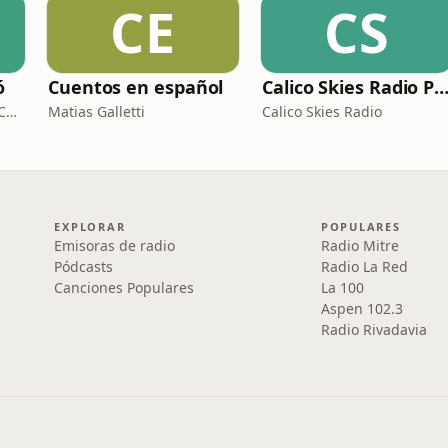
CE
CS
ó
Cuentos en español
Calico Skies Radio Puro McCart
Contructora del Bosque Cariló
Matias Galletti
Calico Skies Radio
EXPLORAR
POPULARES
Emisoras de radio
Radio Mitre
Pódcasts
Radio La Red
Canciones Populares
La 100
Aspen 102.3
Radio Rivadavia