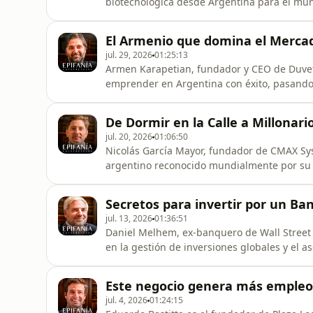
biotecnológica desde Argentina para el mun
vanguardia y visión de negocios, Nicolás expl
genética para transformar la medicina glob
El Armenio que domina el Merca
un contexto volátil
jul. 29, 2026
01:25:13
Armen Karapetian, fundador y CEO de Duvet
emprender en Argentina con éxito, pasando
liderar el mercado premium de blanquería. 
extrema, Armen explica cómo transformar 
De Dormir en la Calle a Millonar
fidelización del cliente y la resilienci
jul. 20, 2026
01:06:50
Nicolás García Mayor, fundador de CMAX Sys
argentino reconocido mundialmente por su 
soluciones innovadoras en contextos de crisi
proyectos de alto impacto, como el sistema
Secretos para invertir por un Ba
desplazadas por catástrofes
jul. 13, 2026
01:36:51
Daniel Melhem, ex-banquero de Wall Street 
en la gestión de inversiones globales y el a
patrimonio. Con una trayectoria destacada
Melhem combina su experiencia financiera 
Este negocio genera más empleo 
especializándose en la estructura
jul. 4, 2026
01:24:15