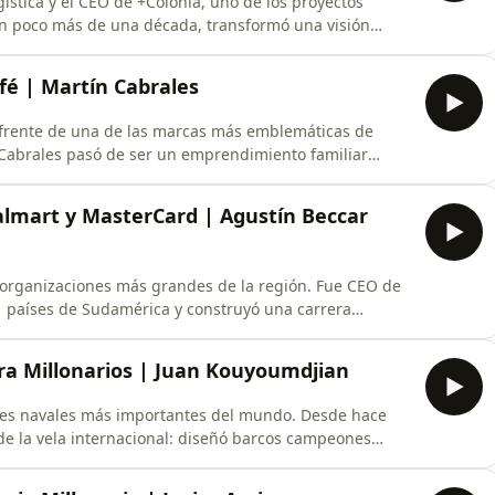
ística y el CEO de +Colonia, uno de los proyectos
En poco más de una década, transformó una visión
de un millón de metros cuadrados de infraestructura
dólares anuales, demostrando que es posible construir
fé | Martín Cabrales
l frente de una de las marcas más emblemáticas de
 Cabrales pasó de ser un emprendimiento familiar
 café más reconocido del país, manteniendo algo poco
 que conserva el apellido de quienes la construyeron. ￼
Walmart y MasterCard | Agustín Beccar
s organizaciones más grandes de la región. Fue CEO de
 países de Sudamérica y construyó una carrera
empre enfocado en procesos de transformación,
ón comparte las decisiones que marcaron su recorrido:
ra Millonarios | Juan Kouyoumdjian
res navales más importantes del mundo. Desde hace
 de la vela internacional: diseñó barcos campeones
 en siete Copas América y trabajó para algunas de las
l rey Juan Carlos hasta Larry Ellison, fundador de