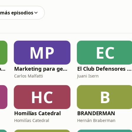
n poco común de intuición, audacia y riesgo. 👉 Si
 más episodios
MP
EC
Cuerpo y mente por el mundo
Marketing para gente como uno
El Club Defensores del Podcast
Carlos Malfatti
Juani Isern
HC
B
Homilías Catedral
BRANDERMAN
Homilías Catedral
Hernán Braberman