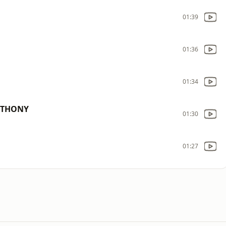
01:39
01:36
01:34
NTHONY
01:30
01:27