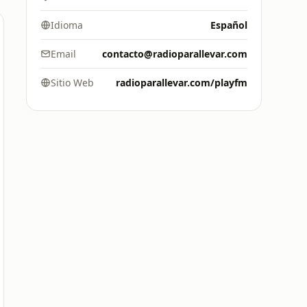
Idioma
Español
Email
contacto@radioparallevar.com
Sitio Web
radioparallevar.com/playfm