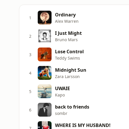
Ordinary
1
Alex Warren
I Just Might
2
Bruno Mars
Lose Control
3
Teddy Swims
Midnight Sun
4
Zara Larsson
UWAIE
5
Kapo
back to friends
6
sombr
WHERE IS MY HUSBAND!
7