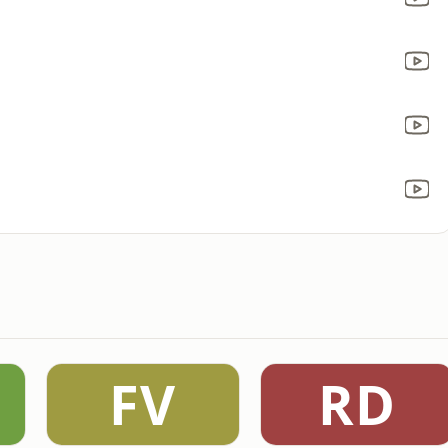
FV
RD