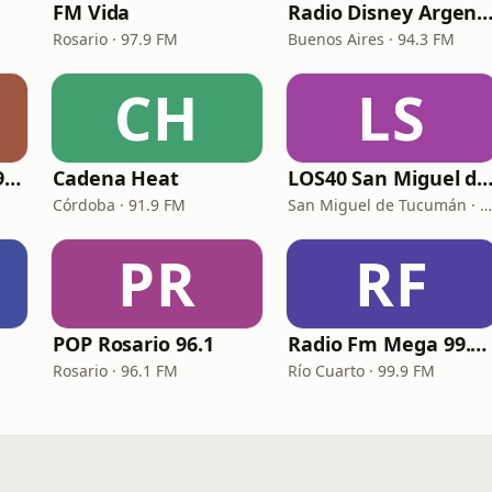
FM Vida
Radio Disney Argent
Rosario · 97.9 FM
Buenos Aires · 94.3 FM
CH
LS
Metro Power Hits 95.1
Cadena Heat
LOS40 San Miguel de Tucu
Córdoba · 91.9 FM
San Miguel de Tucumán · 96.1 FM
PR
RF
POP Rosario 96.1
Radio Fm Mega 99.9 Rio Cuarto
Rosario · 96.1 FM
Río Cuarto · 99.9 FM