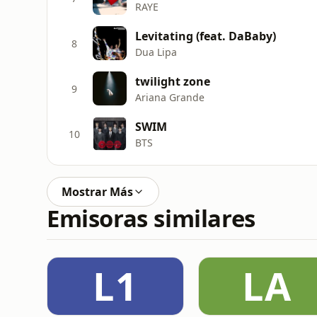
RAYE
Levitating (feat. DaBaby)
8
Dua Lipa
twilight zone
9
Ariana Grande
SWIM
10
BTS
Mostrar Más
Emisoras similares
L1
LA