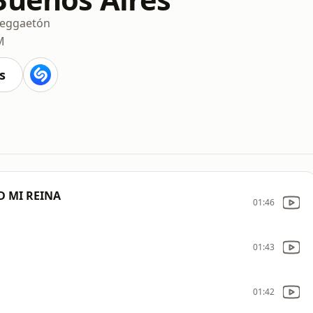
eggaetón
M
s
D MI REINA
01:46
01:43
01:42