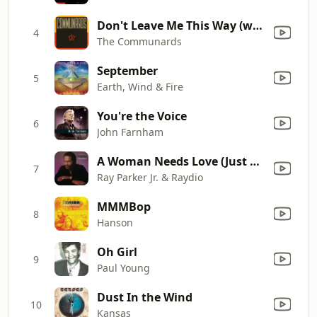
Don't Leave Me This Way (with Sarah Jane Morris) [feat. Sarah Jane Morris]
4
The Communards
September
5
Earth, Wind & Fire
You're the Voice
6
John Farnham
A Woman Needs Love (Just Like You Do) [7" Version]
7
Ray Parker Jr. & Raydio
MMMBop
8
Hanson
Oh Girl
9
Paul Young
Dust In the Wind
10
Kansas