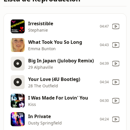
Irresistible
04:47
Stephanie
What Took You So Long
04:43
Emma Bunton
Big In Japan (Juloboy Remix)
04:39
29 Alphaville
Your Love (4U Bootleg)
04:34
28 The Outfield
I Was Made For Lovin' You
04:30
Kiss
In Private
04:24
Dusty Springfield