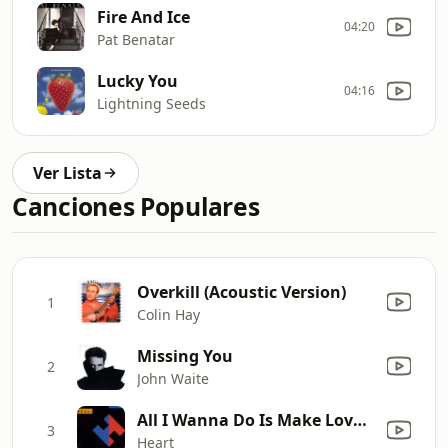
Fire And Ice
04:20
Pat Benatar
Lucky You
04:16
Lightning Seeds
Ver Lista
Canciones Populares
Overkill (Acoustic Version)
1
Colin Hay
Missing You
2
John Waite
All I Wanna Do Is Make Love to You
3
Heart