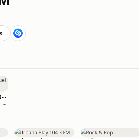
s
Gamba FM San Miguel de Tucumán
San Miguel de Tucumán · 94.3 FM