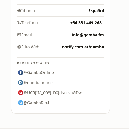
Idioma
Español
Teléfono
+54 351 469-2681
Email
info@gamba.fm
Sitio Web
notify.com.ar/gamba
REDES SOCIALES
@GambaOnline
@gambaonline
@UCRJIM_008JrD0JdsocsnGDw
@GambaRio4