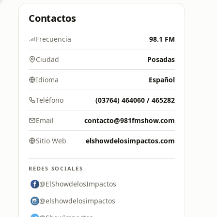
Contactos
Frecuencia
98.1 FM
Ciudad
Posadas
Idioma
Español
Teléfono
(03764) 464060 / 465282
Email
contacto@981fmshow.com
Sitio Web
elshowdelosimpactos.com
REDES SOCIALES
@ElShowdelosImpactos
@elshowdelosimpactos