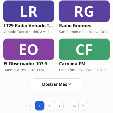
LR
RG
LT29 Radio Venado Tuerto
Radio Güemes
Venado Tuerto · 1460 AM, 101.3 FM
San Ramón de la Nueva Orán · 106.3 FM
EO
CF
El Observador 107.9
Carolina FM
Buenos Aires · 107.9 FM
Comodoro Rivadavia · 102.9 FM
Mostrar Más
…
1
2
3
36