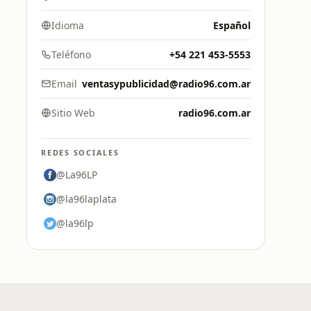
Idioma
Español
Teléfono
+54 221 453-5553
Email
ventasypublicidad@radio96.com.ar
Sitio Web
radio96.com.ar
REDES SOCIALES
@La96LP
@la96laplata
@la96lp