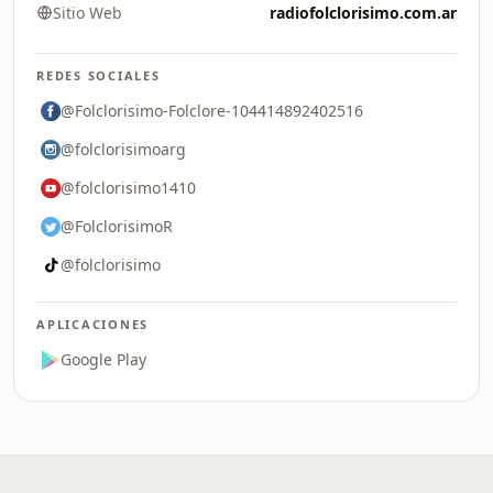
Sitio Web
radiofolclorisimo.com.ar
REDES SOCIALES
@Folclorisimo-Folclore-104414892402516
@folclorisimoarg
@folclorisimo1410
@FolclorisimoR
@folclorisimo
APLICACIONES
Google Play