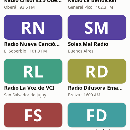
Radio Crisol 93.5 Oberá
Radio La Bendición
Oberá · 93.5 FM
General Pico · 102.3 FM
RN
SM
Radio Nueva Canción FM
Solex Mal Radio
El Soberbio · 101.9 FM
Buenos Aires
RL
RD
Radio La Voz de VCI
Radio Difusora Emanuel
San Salvador de Jujuy
Ezeiza · 1600 AM
FS
FD