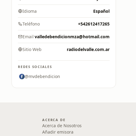
Idioma
Español
Teléfono
+542612417265
Email
valledebendicionmza@hotmail.com
Sitio Web
radiodelvalle.com.ar
REDES SOCIALES
@mvdebendicion
ACERCA DE
Acerca de Nosotros
Añadir emisora