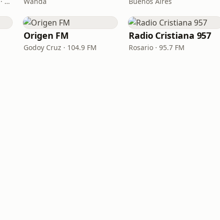
San Miguel de Tucumán · 90.9 FM
Wanda
Buenos Aires
e
Origen FM
Radio Cristiana 957
Godoy Cruz · 104.9 FM
Rosario · 95.7 FM