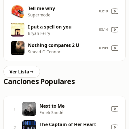
Tell me why
03:19
Supermode
I put a spell on you
03:14
Bryan Ferry
Nothing compares 2 U
03:09
Sinead O'Connor
Ver Lista
Canciones Populares
Next to Me
1
Emeli Sandé
The Captain of Her Heart
2