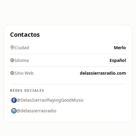
Contactos
Ciudad
Merlo
Idioma
Español
Sitio Web
delassierrasradio.com
REDES SOCIALES
@DelasSierrasPlayingGoodMusic
@delassierrasradio