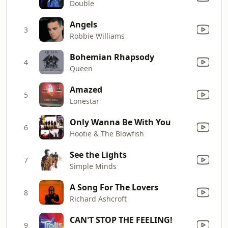
Double
Angels
3
Robbie Williams
Bohemian Rhapsody
4
Queen
Amazed
5
Lonestar
Only Wanna Be With You
6
Hootie & The Blowfish
See the Lights
7
Simple Minds
A Song For The Lovers
8
Richard Ashcroft
CAN'T STOP THE FEELING!
9