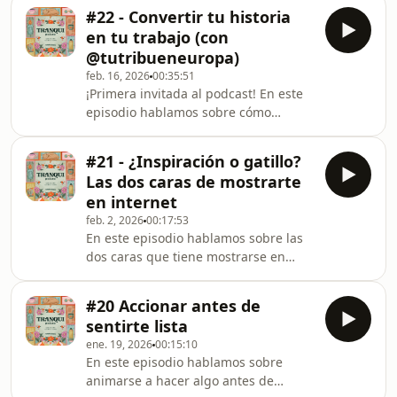
intención, con cuidado y con
cómo ese giro se convirtió en un salto
#22 - Convertir tu historia
personalidad.Te cuento por qué soy
cuántico en mi carr
en tu trabajo (con
de las que anida en todos lados y
@tutribueneuropa)
cómo esa misma necesidad de
feb. 16, 2026
00:35:51
sentirme reflejada en los espacios
¡Primera invitada al podcast! En este
que habito se trasladó a mi presencia
episodio hablamos sobre cómo
en internet. Hablamos del concepto
convertir tu historia personal en un
de extended self, de la diferencia
proyecto digital con propósito. Sofía
entre curar con alma y curar para im
#21 - ¿Inspiración o gatillo?
Vindas es costarricense, vive en
Las dos caras de mostrarte
Berlín, y creó Tu Tribu en Europa, un
en internet
espacio donde acompaña a mujeres
feb. 2, 2026
00:17:53
latinas que quieren mudarse y
En este episodio hablamos sobre las
trabajar en Europa, combinando
dos caras que tiene mostrarse en
estrategia laboral, planificación legal
internet: inspirar o gatillar. Compartir
y mindset.Charlamos sobre cómo
algo personal o que nos enorgullece
nació su propuesta des
#20 Accionar antes de
puede despertar admiración en unas
sentirte lista
personas y molestia en otras, y
ene. 19, 2026
00:15:10
ninguna de esas reacciones es tu
En este episodio hablamos sobre
responsabilidad.Te cuento
animarse a hacer algo antes de
experiencias propias y ajenas sobre lo