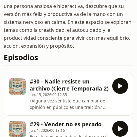
una persona ansiosa e hiperactiva, descubre que su
versión más feliz y productiva va de la mano con un
sistema nervioso en calma. En este espacio se exploran
temas como la creatividad, el autocuidado y la
productividad consciente para vivir con más equilibrio,
acción, expansión y propósito.
Episodios
#30 - Nadie resiste un
archivo (Cierre Temporada 2)
jun. 15, 2026
00:12:35
¿Alguna vez sentiste que cambiar de
opinión en público es una traición? En
este episodio hablo sobre por qué
contradecirte con el tiempo, lejos de
#29 - Vender no es pecado
ser una señal de incoherencia, es un
jun. 1, 2026
00:13:16
espejo de tu propia evolución.Te
En este episodio hablo de algo que sé