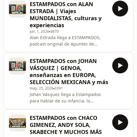
ESTAMPADOS con ALAN
ESTRADA | Viajes
MUNDIALISTAS, culturas y
experiencias
jun. 1, 2026
3870
Alan Estrada llega a ESTAMPADOS,
podcast original de Apuntes de
Rabona y Panini de cara a la Copa
Mundial de la FIFA 2026. Habló sobre
ESTAMPADOS con JOHAN
todas sus experiencias y anécdotas en
VÁSQUEZ | GENOA,
viajes y conociendo distintas culturas.
enseñanzas en EUROPA,
SELECCIÓN MEXICANA y más
may. 25, 2026
3391
Johan Vásquez llega a Estampados
para hablar de su infancia, lo
aprendido en el futbol europeo, su
experiencia como capitán del Genoa,
ESTAMPADOS con CHACO
las metas con Selección Mexicana y
GIMENEZ, ANDY SOLA,
mucho más.
SKABECHE Y MUCHOS MÁS