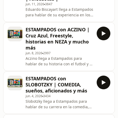
jun. 11, 2026
3847
Eduardo Biscayart llega a Estampados
para hablar de su experiencia en los
micrófonos y coberturas, además de
muchas anécdotas.
ESTAMPADOS con ACZINO |
Cruz Azul, Freestyle,
historias en NEZA y mucho
más
jun. 8, 2026
2997
Aczino llega a Estampados para
hablar de su historia con el futbol y el
freestyle. Cruz Azul, campeonatos
internacionales y anécdotas en Neza.
ESTAMPADOS con
SLOBOTZKY | COMEDIA,
sueños, aficionados y más
jun. 4, 2026
3434
Slobotzky llega a Estampados para
hablar de su carrera en la comedia,
sus sueños y sus experiencias como
aficionado al futbol