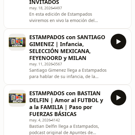
INVITADOS
may. 18, 2026
4497
En esta edición de Estampados
viviremos en vivo la emoción del
Lanzamiento Oficial de la Colección de
Estampas Panini.
ESTAMPADOS con SANTIAGO
GIMENEZ | Infancia,
SELECCIÓN MEXICANA,
FEYENOORD y MILAN
may. 11, 2026
3567
Santiago Gimenez llega a Estampados
para hablar de su infancia, de la
Selección Mexicana y su etapa en el
futbol europeo con el Feyenoord y el
ESTAMPADOS con BASTIAN
Milan.
DELFIN | Amor al FUTBOL y
a la FAMILIA | Paso por
FUERZAS BÁSICAS
may. 4, 2026
4142
Bastian Delfin llega a Estampados,
podcast original de Apuntes de