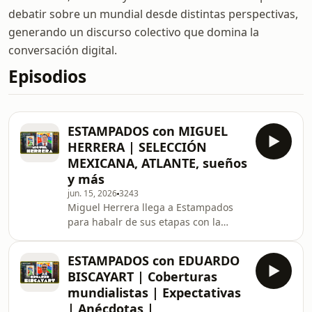
debatir sobre un mundial desde distintas perspectivas,
generando un discurso colectivo que domina la
conversación digital.
Episodios
ESTAMPADOS con MIGUEL
HERRERA | SELECCIÓN
MEXICANA, ATLANTE, sueños
y más
jun. 15, 2026
3243
Miguel Herrera llega a Estampados
para habalr de sus etapas con la
Selección Mexicana como futbolista y
director técnico. Platicó sobre el
ESTAMPADOS con EDUARDO
Atlante y mucho más.
BISCAYART | Coberturas
mundialistas | Expectativas
| Anécdotas |