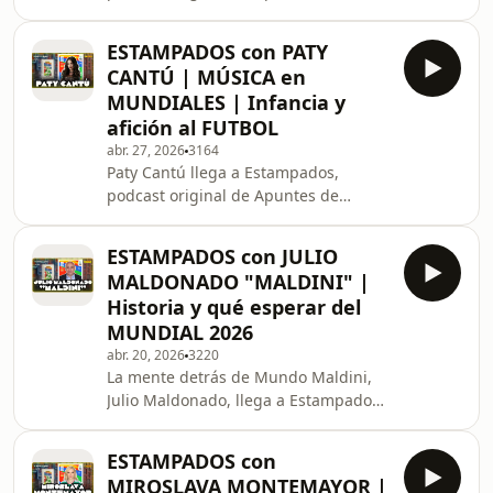
Rabona y Panini, para hablar de su
paso por fuerzas básicas, la
ESTAMPADOS con PATY
generación de contenido y el amor al
CANTÚ | MÚSICA en
futbol y familia.
MUNDIALES | Infancia y
afición al FUTBOL
abr. 27, 2026
3164
Paty Cantú llega a Estampados,
podcast original de Apuntes de
Rabona y Panini de cara a la Copa
Mundial de la FIFA 2026. Habló sobre
ESTAMPADOS con JULIO
música, infancia, recuerdos, Atlas y
MALDONADO "MALDINI" |
mucho más.
Historia y qué esperar del
MUNDIAL 2026
abr. 20, 2026
3220
La mente detrás de Mundo Maldini,
Julio Maldonado, llega a Estampados,
podcast original de Apuntes de
Rabona y Panini de cara a la Copa
ESTAMPADOS con
Mundial de la FIFA 2026.
MIROSLAVA MONTEMAYOR |