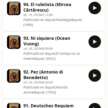
94. El ruletista (Mircea
Cărtărescu)
dic. 16, 2025
01:12:04
Publicado en &quot;Nostalgia&quot;
(1993)
93. Ni siquiera (Ocean
Vuong)
oct. 30, 2025
00:09:09
Publicado en &quot;El tiempo es la
madre&quot; (2022)
92. Pez (Antonio di
Benedetto)
oct. 20, 2025
00:34:28
Publicado en &quot;Mundo
animal&quot; (1953)
91. Deutsches Requiem