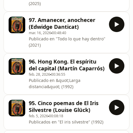
(2025)
97. Amanecer, anochecer
(Edwidge Danticat)
mar. 16, 2026
00:48:40
Publicado en "Todo lo que hay dentro"
(2021)
96. Hong Kong. El espíritu
del capital (Martín Caparrós)
feb. 28, 2026
00:36:55
Publicado en &quot;Larga
distancia&quot; (1992)
95. Cinco poemas de El Iris
Silvestre (Louise Glück)
feb. 5, 2026
00:08:18
Publicados en "El iris silvestre" (1992)