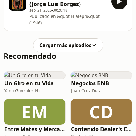
(Jorge Luis Borges)
sep. 21, 2025
00:20:18
Publicado en &quot;El aleph&quot;
(1946)
Cargar más episodios
Recomendado
Un Giro en tu Vida
Negocios BNB
Yami Gonzalez Nic
Juan Cruz Diaz
EM
CD
Entre Mates y Mercado
Contenido Dealer's Choice de Juegos - House of 5G