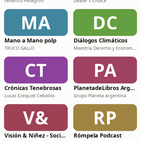
Federico Pellegrini
Dealer's Choice
MA
DC
Mano a Mano polp
Diálogos Climáticos
TRUCO GALLO
Maestría Derecho y Economía Cambio Climático
CT
PA
Crónicas Tenebrosas
PlanetadeLibros Argentina - Podcast
Lucas Ezequiel Ceballos
Grupo Planeta Argentina
V&
RP
Visión & Niñez - Sociedad Argentina de Oftalmología Infantil
Rómpela Podcast