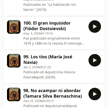
Publicados en "La habitación sin
barrer" (2019).
100. El gran inquisidor
(Fiódor Dostoievski)
may. 3, 2026
01:19:16
Fue publicado originalmente entre
1878 y 1880 en la revista El mensajero
ruso.
99. Los tíos (María José
Navia)
abr. 2, 2026
00:21:25
Publicado en &quot;Una música
futura&quot; (2020).
98. No acampar ni abordar
(Tamara Silva Bernaschina)
mar. 23, 2026
00:30:15
Publicado en &quot;Larvas&quot;