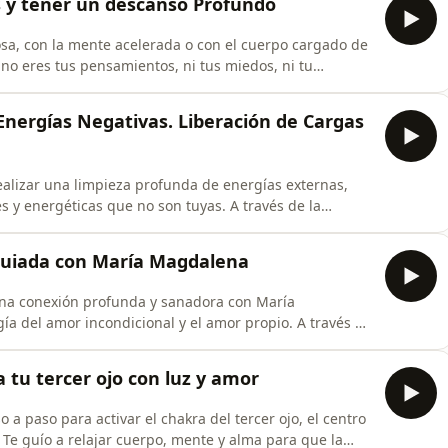
s y tener un descanso Profundo
iosa, con la mente acelerada o con el cuerpo cargado de
 no eres tus pensamientos, ni tus miedos, ni tu
sciente que observa y se mantiene en calma. Es ideal
icultad para dormir o necesidad de desconectar, ya
Energías Negativas. Liberación de Cargas
alizar una limpieza profunda de energías externas,
 y energéticas que no son tuyas. A través de la
punto de gracia de desconexión de patrones externos, tu
l de liberación. Sin esfuerzo, comenzarás a soltar
Guiada con María Magdalena
na conexión profunda y sanadora con María
gía del amor incondicional y el amor propio. A través de
cuerpo y la atención en el corazón, irás soltando la
esconecta de ti. Poco a poco, tu mente se aquieta y tu
 tu tercer ojo con luz y amor
a paso para activar el chakra del tercer ojo, el centro
. Te guío a relajar cuerpo, mente y alma para que la