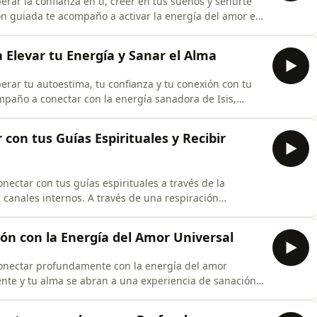
erar la confianza en ti, creer en tus sueños y sentirte
n guiada te acompaño a activar la energía del amor en
oestima. A través de la respiración consciente y la
r tensiones, miedos y pensamientos que te limitan,
 Elevar tu Energía y Sanar el Alma
perar tu autoestima, tu confianza y tu conexión con tu
mpaño a conectar con la energía sanadora de Isis,
 en ti una profunda sanación a nivel de cuerpo,
sciente y la apertura de tus canales energéticos, irás
con tus Guías Espirituales y Recibir
ectar con tus guías espirituales a través de la
s canales internos. A través de una respiración
tu energía, limpiar tus canales y sentir cómo tu cuerpo
n. Poco a poco, entrarás en un estado en el que podrás
ión con la Energía del Amor Universal
onectar profundamente con la energía del amor
ente y tu alma se abran a una experiencia de sanación y
ción consciente y la atención en el corazón, comenzarás
en tu interior, recorriendo todo tu ser y creando una