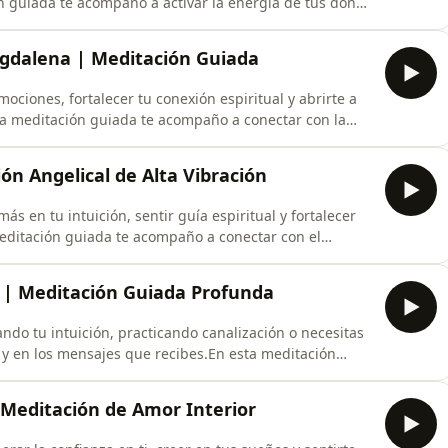
n guiada te acompaño a activar la energía de tus dones
que tu alma ha cultivado a lo largo de esta y otras
, la atención a la energía de tu cuerpo y una profunda
gdalena | Meditación Guiada
mociones, fortalecer tu conexión espiritual y abrirte a
a meditación guiada te acompaño a conectar con la
rtando en tu interior la vibración de sanación,
spiritual. A través de la respiración consciente, la
n Angelical de Alta Vibración
más en tu intuición, sentir guía espiritual y fortalecer
meditación guiada te acompaño a conectar con el
 permitiendo que tu energía se eleve para fortalecer tu
ón con tu propósito. A través de la respiración
s | Meditación Guiada Profunda
lando tu intuición, practicando canalización o necesitas
 y en los mensajes que recibes.En esta meditación
 tus canalizaciones y despertar la confianza en tus
ón consciente y la conexión con tu cuerpo, comenzarás a
 Meditación de Amor Interior