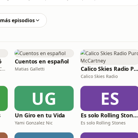
pieces a notar los primeros cambios de vibración. No
 y dejar que tu subconsciente haga el trabajo por ti.A
 más episodios
ó
Cuentos en español
Calico Skies Radio Puro McCart
Contructora del Bosque Cariló
Matias Galletti
Calico Skies Radio
UG
ES
s
Un Giro en tu Vida
Es solo Rolling Stones (el PodcaStone)
Yami Gonzalez Nic
Es solo Rolling Stones