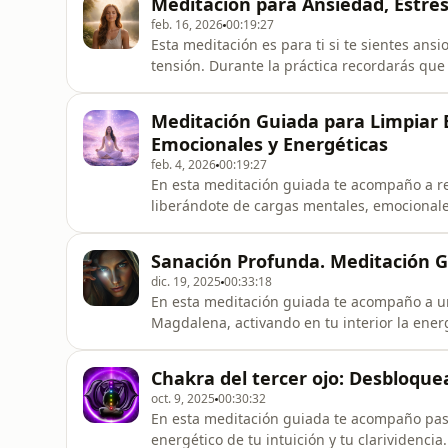
Meditación para Ansiedad, Estré
conexión profunda
feb. 16, 2026
00:19:27
Esta meditación es para ti si te sientes ans
tensión. Durante la práctica recordarás que
ansiedad, sino una presencia espiritual con
para momentos de sobrecarga emocional, dif
Meditación Guiada para Limpiar 
que te ayuda a recup
Emocionales y Energéticas
feb. 4, 2026
00:19:27
En esta meditación guiada te acompaño a re
liberándote de cargas mentales, emocionales
respiración consciente y la activación del 
cuerpo y tu alma entran en un estado natura
Sanación Profunda. Meditación 
creencias limitantes, v
dic. 19, 2025
00:33:18
En esta meditación guiada te acompaño a u
Magdalena, activando en tu interior la ener
la respiración consciente, la relajación del 
tensión, las dudas y la voz interna que te d
Chakra del tercer ojo: Desbloquea
alma recuerda cómo s
oct. 9, 2025
00:30:32
En esta meditación guiada te acompaño paso 
energético de tu intuición y tu clarividencia