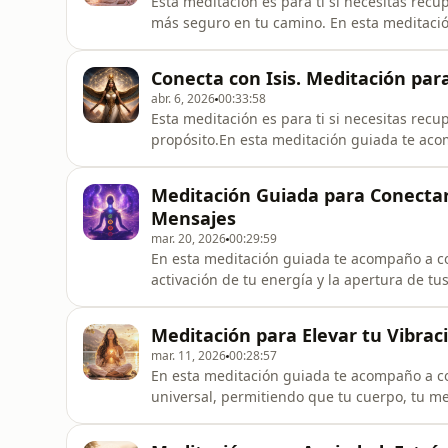
Esta meditación es para ti si necesitas recup
más seguro en tu camino. En esta meditació
tu corazón para fortalecer tu confianza y aut
conexión con tu cuerpo, comenzarás a solta
Conecta con Isis. Meditación para
permitiendo q
abr. 6, 2026
00:33:58
Esta meditación es para ti si necesitas recu
propósito.En esta meditación guiada te aco
permitiendo que su amor maternal despierte
mente y alma. A través de la respiración con
Meditación Guiada para Conectar 
soltando el control
Mensajes
mar. 20, 2026
00:29:59
En esta meditación guiada te acompaño a con
activación de tu energía y la apertura de tu
consciente y profunda, comenzarás a elevar 
se convierte en el primer puente de conexió
Meditación para Elevar tu Vibrac
percibir sensaciones
mar. 11, 2026
00:28:57
En esta meditación guiada te acompaño a c
universal, permitiendo que tu cuerpo, tu m
expansión espiritual. A través de la respira
a sentir cómo la energía del amor se activa 