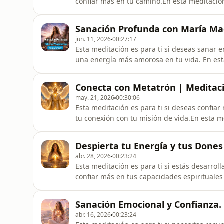
confiar más en tu camino.En esta meditació
espirituales y a reconectar con la sabiduría 
vidas. A través de la respiración consciente
Sanación Profunda con María Ma
conexió
jun. 11, 2026
00:27:17
Esta meditación es para ti si deseas sanar e
una energía más amorosa en tu vida. En est
energía y el amor de María Magdalena, despe
compasión y amor que ella dejó como legado e
Conecta con Metatrón | Meditació
conexión con el cora
may. 21, 2026
00:30:06
Esta meditación es para ti si deseas confiar 
tu conexión con tu misión de vida.En esta 
Arcángel Metatrón y la frecuencia angelical,
intuición, tus dones espirituales y tu conexi
Despierta tu Energía y tus Done
consciente, la
abr. 28, 2026
00:23:24
Esta meditación es para ti si estás desarrol
confiar más en tus capacidades espirituales
guiada te acompaño a integrar la energía de
dones espirituales. A través de la respiraci
Sanación Emocional y Confianza.
relajar tu
abr. 16, 2026
00:23:24