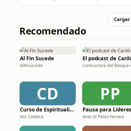
energía fluya, se liberen los bloqueos y em
necesitas forzar nada: solo respirar, confiar
través
Cargar
Recomendado
Al Fin Sucede
El podcast de Caril
Alfinsucede
CD
PP
Curso de Espiritualidad: De la Conversión a la Santidad
Pausa para Lídere
Voz Católica
Anto Di Paolo Ferraro