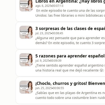
Libros en Argentina: ¿Hay libros 
nuevo y prestá atención
ago. 6, 2025
00:07:13
En este episodio te cuento una de las sorp
Unidos: las free libraries o mini bibliotecas
episodio, hablamos de cómo funcionan, si ex
tiene un lugar muy importante en nuestra cu
3 sorpresas de las clases de esp
te i
jul. 23, 2025
00:08:45
¿Alguna vez pensaste que para aprender esp
demás? En este episodio, te cuento 3 sorpr
de español argentino. Desde silencios vali
cangrejos, vas a aprender por qué una clas
5 razones para aprender español
seas principiante!💬 Pregunta
jul. 9, 2025
00:09:39
¿Tiene sentido aprender español argentino s
una historia real que me dejó recaliente 😤
argentino no existe. A partir de ahí, reflexi
del español y te doy 5 razones súper claras
¡Choclo, churros y gritos! Bienve
💬 ¿De qu
jun. 25, 2025
00:06:55
¿Sabías que en las playas de Argentina es n
cuento todo sobre una costumbre bien ruido
ambulantes que caminan por la arena ofrec