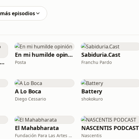
lo, el chipá, el palito helado, el pirulín y frases que
 más episodios
En mi humilde opinión
Sabiduria.Cast
odcasts- RSC Radio Internacional
Posta
Franchu Pardo
n
A Lo Boca
Battery
Diego Cessario
shokokuro
El Mahabharata
NASCENTIS PODCAST
Fundación Para Las Artes Avatar Meher Baba
Nascentis