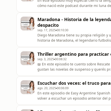
En este episodio muy especial cierro la tem
cómo nació este podcast durante mi luna de
de miles de estudiantes que lo escuchan 
mi voz y dudaba de si alguien iba a querer 
Maradona - Historia de la leyend
experiencias como la de Yas —u
despacito
sep. 17, 2025
00:10:30
Diego Maradona tiene su propia religión y u
historia de Maradona, el legendario futbolis
mejores tu comprensión mientras aprendés 
argentina.¿Por qué Maradona fue más que un
Thriller argentino para practicar
Argentina a ganar el Mu
sep. 3, 2025
00:08:32
📖 En este episodio te cuento sobre Rescate 
gustan las novelas de suspenso y querés pr
este libro es ideal para vos. Vas a conocer 
esta lectura para estudiantes de español int
Escuchar dos veces: el truco par
del epis
ago. 20, 2025
00:06:09
En este episodio de Easy Argentine Spanish n
volver a escuchar un episodio anterior del 
más efectivas para mejorar la comprensión a
familiarizarte con las expresiones del españ