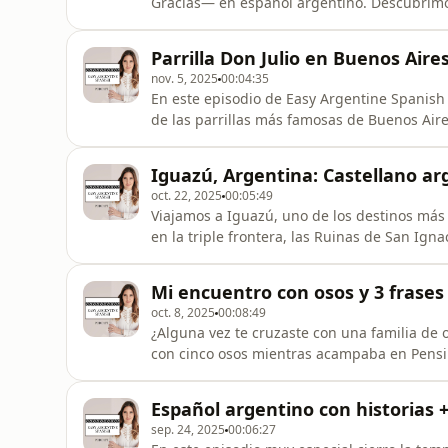
Gracias— en español argentino. Descubrimo
traducción, y cómo explicar platos típicos 
Ideal si sos norteamericano y querés hablar
Parrilla Don Julio en Buenos Air
pensaste del episodio? E
nov. 5, 2025
00:04:35
En este episodio de Easy Argentine Spanish
de las parrillas más famosas de Buenos Aire
descubrir:Cómo es el servicio en este resta
más auténticas en parrillas de barrioTres e
Iguazú, Argentina: Castellano arg
carne.🎧 Escuchalo ah
oct. 22, 2025
00:05:49
Viajamos a Iguazú, uno de los destinos más
en la triple frontera, las Ruinas de San Ign
frases clave en castellano argentino para t
Spanish te llevo a Misiones, al noreste de 
Mi encuentro con osos y 3 frase
desde la triple
oct. 8, 2025
00:08:49
¿Alguna vez te cruzaste con una familia de 
con cinco osos mientras acampaba en Pensilv
argentinas para decir I’m terrified en españo
me infarto”.¿Qué pensaste del episodio? Esc
Español argentino con historias 
can share
sep. 24, 2025
00:06:27