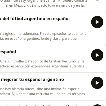
porada 1 de Easy Argentine Spanish 🎉. Quiero contarte
 miel en México, qué impacto tuvo en mi vida y en la
desde todo el mundo 🌎.Cuando empecé, no me gustaba
escucharme. Pero gracias a tus mensajes y a
a del fútbol argentino en español
na iglesia maradoniana. En este episodio, te cuento la
ta, en español argentino, lento y claro, para que
sobre una de las figuras más grandes de la cultura
 jugador? Porque con su magia llevó a la Selección
 español
Gris, un thriller patagónico de Cristian Perfumo. Si te
acticar español con expresiones argentinas auténticas,
de qué trata, quién es el autor y por qué recomiendo
ermedio y avanzado.Encontrá el libro, la transcripción
a mejorar tu español argentino
o hay historia nueva, sino una invitación especial:
podcast. 🚀 Repetir una escucha es una de las técnicas
uditiva, fijar vocabulario en la memoria y
ol argentino.Elegí tu episodio favorito, escuchalo de