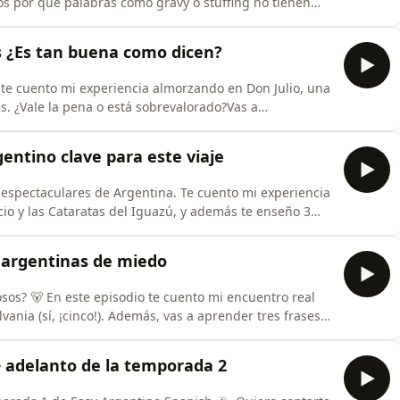
s por qué palabras como gravy o stuffing no tienen
usando comparaciones simples y expresiones claras.
 con tu familia o amigos de Argentina sin trabarte.¿Qué
es ¿Es tan buena como dicen?
 te cuento mi experiencia almorzando en Don Julio, una
s. ¿Vale la pena o está sobrevalorado?Vas a
uranteQué me pareció la carne y la atenciónAlternativas
xpresiones argentinas para hablar de la cocción de la
entino clave para este viaje
 espectaculares de Argentina. Te cuento mi experiencia
acio y las Cataratas del Iguazú, y además te enseño 3
u próximo viaje.En este episodio de Easy Argentine
Argentina, para compartir mi experiencia en Iguazú:
s argentinas de miedo
osos? 🐻 En este episodio te cuento mi encuentro real
ania (sí, ¡cinco!). Además, vas a aprender tres frases
l: “me dio cuiqui”, “me pegué un susto terrible” y “casi
ribime por acá.Subscribe to my newsletter here so I
+ adelanto de la temporada 2