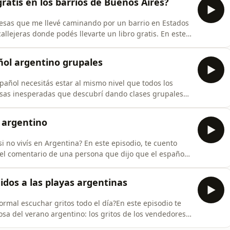
gratis en los barrios de Buenos Aires?
resas que me llevé caminando por un barrio en Estados
 callejeras donde podés llevarte un libro gratis. En este
isten o no en Argentina, y también de cómo la lectura
ltura, sobre todo en Buenos Aires. ¡No te lo pierdas si
añol argentino grupales
añol necesitás estar al mismo nivel que todos los
esas inesperadas que descubrí dando clases grupales
osos hasta conversaciones con cangrejos que no son
e grupal puede ser justo lo que necesitás… ¡aunque
 argentino
i no vivís en Argentina? En este episodio, te cuento
: el comentario de una persona que dijo que el español
ono sobre los prejuicios que existen hacia mi variedad
 por las que SÍ vale la pena aprender español argentino.
nidos a las playas argentinas
ormal escuchar gritos todo el día?En este episodio te
sa del verano argentino: los gritos de los vendedores
iendo choclo, churros, chipá, helados y más.También