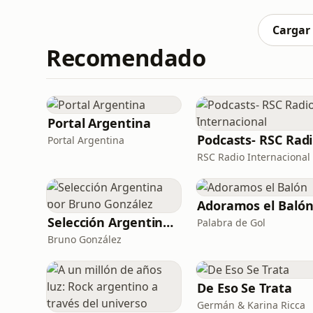
vas a aprender vocabulario clave como el choc
podés usar pa
Cargar
Recomendado
Portal Argentina
P
Portal Argentina
RSC Radio Internacional
Adoramos el Baló
Selección Argentina por Bruno González
Palabra de Gol
Bruno González
De Eso Se Trata
Germán & Karina Ricca