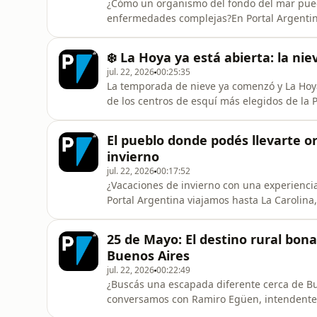
¿Cómo un organismo del fondo del mar pue
enfermedades complejas?En Portal Argentin
independiente del CONICET, directora del I
increíble historia detrás de un desarrollo c
❄️ La Hoya ya está abierta: la nie
que hoy trasciende frontera
jul. 22, 2026
00:25:35
La temporada de nieve ya comenzó y La Hoya
de los centros de esquí más elegidos de la
Bustos Williams, responsable de Comunicaci
invierno 2026.Descubrí cómo están las pistas
El pueblo donde podés llevarte o
para quienes dan s
invierno
jul. 22, 2026
00:17:52
¿Vacaciones de invierno con una experienci
Portal Argentina viajamos hasta La Carolina
secretaria de Turismo, sobre la propuesta q
ganar oro de 18 quilates, extraído por pirqu
25 de Mayo: El destino rural bon
comienzo. También hablam
Buenos Aires
jul. 22, 2026
00:22:49
¿Buscás una escapada diferente cerca de Bu
conversamos con Ramiro Egüen, intendente 
destino rural con historia, cultura y propue