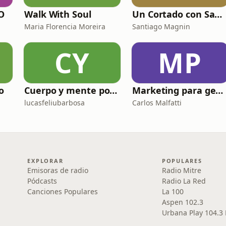
O
Walk With Soul
Un Cortado con Santi Magnin
Maria Florencia Moreira
Santiago Magnin
CY
MP
o
Cuerpo y mente por el mundo
Marketing para gente como uno
lucasfeliubarbosa
Carlos Malfatti
EXPLORAR
POPULARES
Emisoras de radio
Radio Mitre
Pódcasts
Radio La Red
Canciones Populares
La 100
Aspen 102.3
Urbana Play 104.3