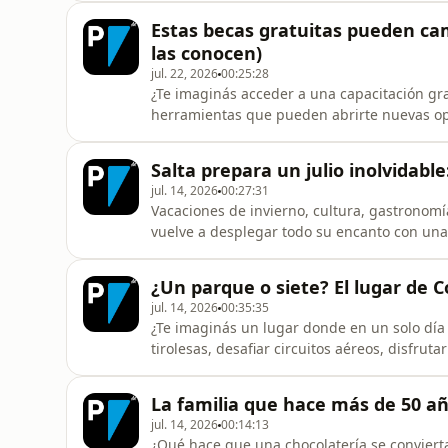
históricas, actividades culturales, vacacion
Estas becas gratuitas pueden cam
bonaerense que i
las conocen)
jul. 22, 2026
00:25:28
¿Te imaginás acceder a una capacitación gra
herramientas que pueden abrirte nuevas op
conversamos con el Ing. Fabián Román, pre
Future, el programa impulsado por Universa
Salta prepara un julio inolvidabl
ofrece becas gratuitas para jóvenes de
jul. 14, 2026
00:27:31
Vacaciones de invierno, cultura, gastronomí
vuelve a desplegar todo su encanto con una
familia, en pareja o con amigos.En Portal Ar
Ente de Turismo de la ciudad de Salta, nos 
¿Un parque o siete? El lugar de
&quot;La Linda&quot; en u
jul. 14, 2026
00:35:35
¿Te imaginás un lugar donde en un solo día 
tirolesas, desafiar circuitos aéreos, disfru
Portal Argentina conversamos con Javier Po
complejo turístico de Santa Rosa de Calamu
La familia que hace más de 50 a
convirtió en una de las propu
jul. 14, 2026
00:14:13
¿Qué hace que una chocolatería se convierta