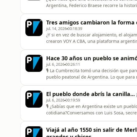
Argentina, Federico Braese recorre la histo
conquistando a vecinos y viajeros con sus ch
delicatessen. Un legado familiar que comen
Tres amigos cambiaron la forma 
ideal para crecer y transformarse
jul. 14, 2026
00:18:39
¿Y si en vez de buscar alojamiento, el aloja
crearon VOY A CBA, una plataforma argent
de organizar escapadas o viajes por Córdoba.
presupuesto y recibe propuestas de alojami
Hace 30 años un pueblo se animó 
comparando opciones.En esta entr
jul. 6, 2026
00:26:11
🎙️ La Cumbrecita tomó una decisión que par
pueblo peatonal de Argentina. Lo que para
transformándose en el sello de identidad 
Portal Argentina, conversamos con el Lic. Pa
El pueblo donde abrís la canilla...
iniciativa, quien recuerd
jul. 6, 2026
00:19:59
🎙️ ¿Sabías que en Argentina existe un pueb
cotidiana?Conversamos con Luis Sosa, secret
un destino único ubicado a solo 28 kilómetro
aguas ricas en minerales y propiedades tera
Viajá al año 1550 sin salir de Mer
convirtiendo cada alojamiento
grandes y chicos