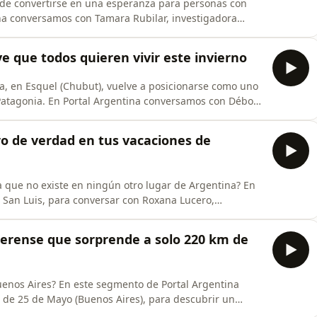
de convertirse en una esperanza para personas con
a conversamos con Tamara Rubilar, investigadora
PAM y fundadora de EriSea S.A., quien nos cuenta la
ientífico nacido en Puerto Madryn, Patagonia Argentina,
ve que todos quieren vivir este invierno
, en Esquel (Chubut), vuelve a posicionarse como uno
 Patagonia. En Portal Argentina conversamos con Débora
ón del centro, para conocer todas las novedades del
, los medios de elevación habilitados, las opciones
ro de verdad en tus vacaciones de
a que no existe en ningún otro lugar de Argentina? En
, San Luis, para conversar con Roxana Lucero,
ue está sorprendiendo al país: los turistas pueden
ineros de los arroyos de la zona.Pero eso es solo el
aerense que sorprende a solo 220 km de
enos Aires? En este segmento de Portal Argentina
de 25 de Mayo (Buenos Aires), para descubrir un
stas para disfrutar en familia durante todo el año.Plazas