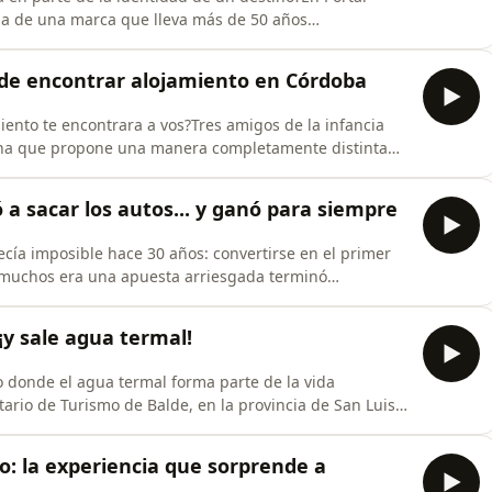
ria de una marca que lleva más de 50 años
ocolates artesanales, bombones, tortas, licores y
zó en Europa y encontró en Esquel, Chubut, el lugar
de encontrar alojamiento en Córdoba
miento te encontrara a vos?Tres amigos de la infancia
ina que propone una manera completamente distinta
 El viajero solo carga sus preferencias, define su
entos sin pagar comisiones ni perder horas
a sacar los autos... y ganó para siempre
ecía imposible hace 30 años: convertirse en el primer
 muchos era una apuesta arriesgada terminó
de uno de los destinos más encantadores de Córdoba.En
blo Sgubini, uno de los impulsores de aquella histórica
 ¡y sale agua termal!
lo donde el agua termal forma parte de la vida
ario de Turismo de Balde, en la provincia de San Luis,
s de la capital puntana.💧 Allí, las aguas termales
péuticas brotan directamente de las canillas,
lo: la experiencia que sorprende a