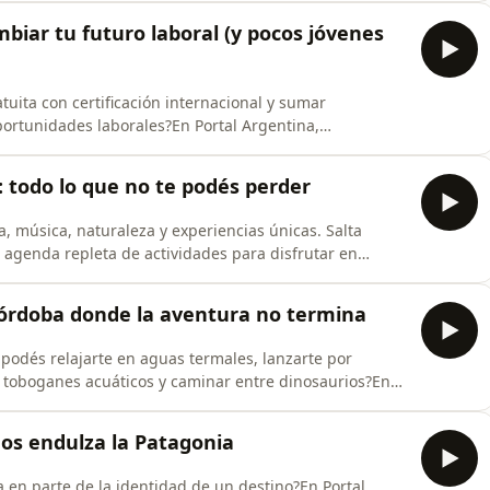
es de invierno, naturaleza y la tranquilidad de un pueblo
biar tu futuro laboral (y pocos jóvenes
tuita con certificación internacional y sumar
ortunidades laborales?En Portal Argentina,
sidente de Fundación Plan21, sobre Transforming the
l Assistance, Fundación Zurich y Fundación Plan21 que
e: todo lo que no te podés perder
a, música, naturaleza y experiencias únicas. Salta
 agenda repleta de actividades para disfrutar en
gentina, el Lic. Fernando García Soria, coordinador del
adelanta todas las propuestas que convierten a
 Córdoba donde la aventura no termina
podés relajarte en aguas termales, lanzarte por
tar toboganes acuáticos y caminar entre dinosaurios?En
ntecorvo, creador de Arca de Noé Multiparque, el
chita que reúne 7 parques en un solo lugar y se
ños endulza la Patagonia
 en parte de la identidad de un destino?En Portal