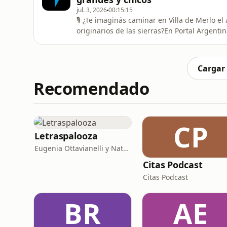
jul. 3, 2026
00:15:15
🎙️ ¿Te imaginás caminar en Villa de Merlo e
originarios de las sierras?En Portal Argent
Parque Temático Yucat, una experiencia únic
vida.🏕️ A través de réplicas, relatos y recor
comechingona, s
Cargar
Recomendado
CP
Letraspalooza
Eugenia Ottavianelli y Natalia Brandi
Citas Podcast
Citas Podcast
BR
AE