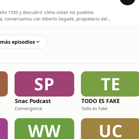
l año 1550 y descubrir cómo vivían los pueblos
ina, conversamos con Alberto Segade, propietario del
a en Villa de Merlo, San Luis, donde la historia cobra
ridos inmersivos, el parque invita a conocer la cultura
 más episodios
SP
TE
Snac Podcast
TODO ES FAKE
Convergence
Todo es Fake
WW
UC