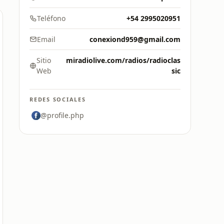
Teléfono
+54 2995020951
Email
conexiond959@gmail.com
Sitio
miradiolive.com/radios/radioclas
Web
sic
REDES SOCIALES
@profile.php