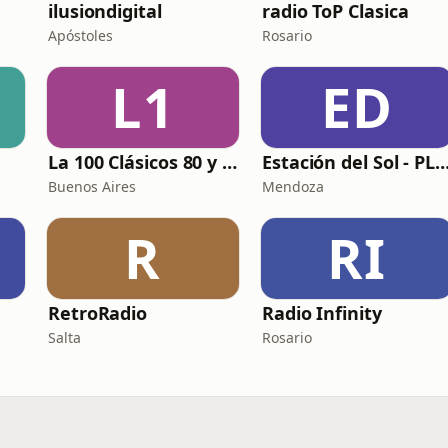
ilusiondigital
radio ToP Clasica
Apóstoles
Rosario
L1
ED
La 100 Clásicos 80 y 90
Estación del Sol - 
Buenos Aires
Mendoza
R
RI
RetroRadio
Radio Infinity
Salta
Rosario