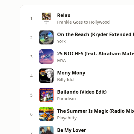
Relax
1
Frankie Goes to Hollywood
On the Beach (Kryder Extended 
2
York
25 NOCHES (feat. Abraham Mate
3
MYA
Mony Mony
4
Billy Idol
Bailando (Video Edit)
5
Paradisio
The Summer Is Magic (Radio Mix
6
Playahitty
Be My Lover
7