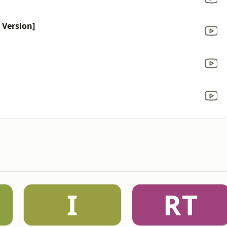
 Version]
I
RT