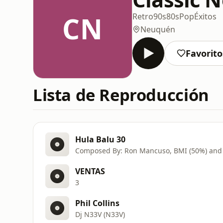
CN
Retro
90s
80s
Pop
Éxitos
Neuquén
Favorito
Lista de Reproducción
Hula Balu 30
VENTAS
3
Phil Collins
Dj N33V (N33V)