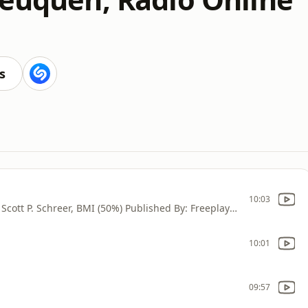
s
10:03
Composed By: Ron Mancuso, BMI (50%) and Scott P. Schreer, BMI (50%) Published By: Freeplaymusic, BMI (100%)
10:01
09:57