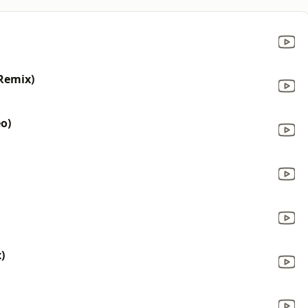
Remix)
o)
)