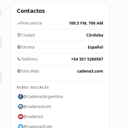
Contactos
Frecuencia
100.5 FM, 700 AM
Ciudad
Córdoba
Idioma
Español
Teléfono
+54 351 5260597
Sitio Web
cadena3.com
REDES SOCIALES
@Cadena3Argentina
@cadena3com
@cadena3
@Cadena3Com