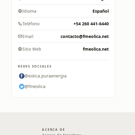
Idioma
Español
Teléfono
+54 260 441-6440
Email
contacto@fmeolica.net
Sitio Web
fmeolica.net
REDES SOCIALES
@eolica.puraenergia
@fmeolica
ACERCA DE