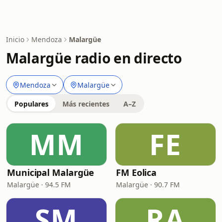
Inicio
Mendoza
Malargüe
Malargüe radio en directo
Mendoza
Malargüe
Populares
Más recientes
A–Z
MM
FE
Municipal Malargüe
FM Eolica
Malargüe · 94.5 FM
Malargüe · 90.7 FM
SM
RA