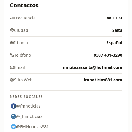
Contactos
Frecuencia
88.1 FM
Ciudad
Salta
Idioma
Español
Teléfono
0387 431-3290
Email
fmnoticiassalta@hotmail.com
Sitio Web
fmnoticias881.com
REDES SOCIALES
@fmnoticias
@_fmnoticias
@FMNoticias881