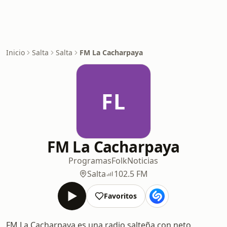
Inicio
Salta
Salta
FM La Cacharpaya
FL
FM La Cacharpaya
Programas
Folk
Noticias
Salta
102.5 FM
Favoritos
FM La Cacharpaya es una radio salteña con neto