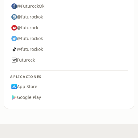
@FuturockOk
@futurockok
@futurock
@futurockok
@futurockok
Futurock
APLICACIONES
App Store
Google Play