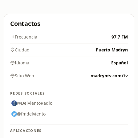
Contactos
Frecuencia
97.7 FM
Ciudad
Puerto Madryn
Idioma
Español
Sitio Web
madryntv.com/tv
REDES SOCIALES
@DelVientoRadio
@fmdelviento
APLICACIONES