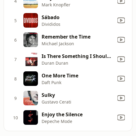
4
Mark Knopfler
Sábado
5
Divididos
Remember the Time
6
Michael Jackson
Is There Something I Should Know?
7
Duran Duran
One More Time
8
Daft Punk
Sulky
9
Gustavo Cerati
Enjoy the Silence
10
Depeche Mode